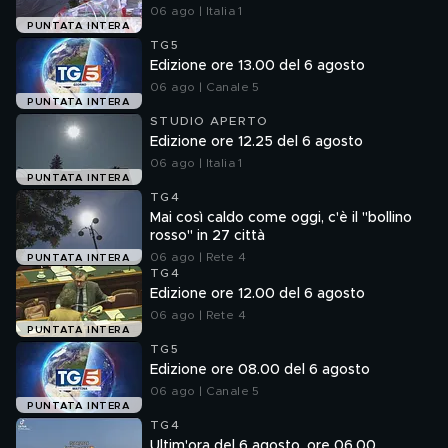
06 ago | Italia 1
PUNTATA INTERA
TG5
Edizione ore 13.00 del 6 agosto
06 ago | Canale 5
PUNTATA INTERA
STUDIO APERTO
Edizione ore 12.25 del 6 agosto
06 ago | Italia 1
PUNTATA INTERA
TG4
Mai così caldo come oggi, c'è il "bollino
rosso" in 27 città
06 ago | Rete 4
PUNTATA INTERA
TG4
Edizione ore 12.00 del 6 agosto
06 ago | Rete 4
PUNTATA INTERA
TG5
Edizione ore 08.00 del 6 agosto
06 ago | Canale 5
PUNTATA INTERA
TG4
Ultim'ora del 6 agosto, ore 06.00