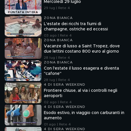
Mercoledì 29 luglio
29 lug | Rete 4
PUNTATA INTERA
ZONA BIANCA
L'estate dei ricchi tra fiumi di
champagne, ostriche ed eccessi
03 ago | Rete 4
ZONA BIANCA
Vacanze di lusso a Saint Tropez, dove
due lettini costano 800 euro al giorno
28 lug | Rete 4
ZONA BIANCA
Con l'estate il lusso esagera e diventa
"cafone"
28 lug | Rete 4
4 DI SERA WEEKEND
Frontiere chiuse, al via i controlli negli
aeroporti
02 ago | Rete 4
4 DI SERA WEEKEND
Esodo estivo, in viaggio con carburanti in
aumento
01 ago | Rete 4
4 DI SERA WEEKEND