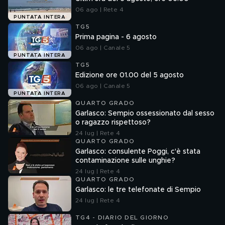
06 ago | Rete 4
PUNTATA INTERA
TG5
Prima pagina - 6 agosto
06 ago | Canale 5
PUNTATA INTERA
TG5
Edizione ore 01.00 del 5 agosto
06 ago | Canale 5
PUNTATA INTERA
QUARTO GRADO
Garlasco: Sempio ossessionato dal sesso
o ragazzo rispettoso?
24 lug | Rete 4
QUARTO GRADO
Garlasco: consulente Poggi, c'è stata
contaminazione sulle unghie?
24 lug | Rete 4
QUARTO GRADO
Garlasco: le tre telefonate di Sempio
24 lug | Rete 4
TG4 - DIARIO DEL GIORNO