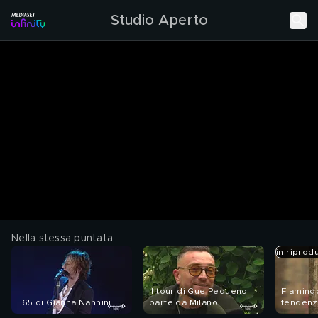
Studio Aperto
Nella stessa puntata
in riprod
Il tour di Gue Pequeno
Flaming
I 65 di Gianna Nannini
parte da Milano
tendenza