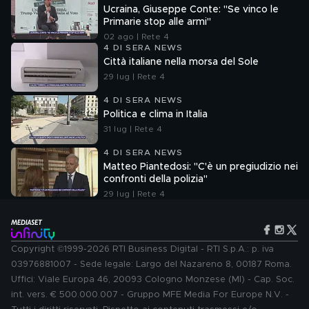
Ucraina, Giuseppe Conte: "Se vinco le
Primarie stop alle armi"
02 ago | Rete 4
4 DI SERA NEWS
Città italiane nella morsa del Sole
29 lug | Rete 4
4 DI SERA NEWS
Politica e clima in Italia
31 lug | Rete 4
4 DI SERA NEWS
Matteo Piantedosi: "C'è un pregiudizio nei
confronti della polizia"
29 lug | Rete 4
Copyright ©1999-2026 RTI Business Digital - RTI S.p.A.: p. iva
03976881007 - Sede legale: Largo del Nazareno 8, 00187 Roma.
Uffici: Viale Europa 46, 20093 Cologno Monzese (MI) - Cap. Soc.
int. vers. € 500.000.007 - Gruppo MFE Media For Europe N.V. -