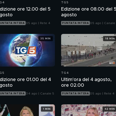
G4
TG5
dizione ore 12.00 del 5
Edizione ore 08.00 del 
gosto
agosto
05 ago | Rete 4
05 ago | Canale
UNTATA INTERA
PUNTATA INTERA
35 MIN
18 MIN
G5
TG4
dizione ore 01.00 del 4
Ultim'ora del 4 agosto,
gosto
ore 02.00
04 ago | Canale 5
05 ago | Rete 4
UNTATA INTERA
PUNTATA INTERA
1 MIN
42 MIN