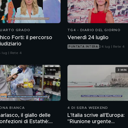
UARTO GRADO
TG4 - DIARIO DEL GIORNO
hico Forti: il percorso
Venerdì 24 luglio
iudiziario
24 lug | Rete 4
PUNTATA INTERA
 lug | Rete 4
1 MIN
3 MIN
ONA BIANCA
4 DI SERA WEEKEND
arlasco, il giallo delle
L'Italia scrive all'Europa:
onfezioni di Estathè:
"Riunione urgente