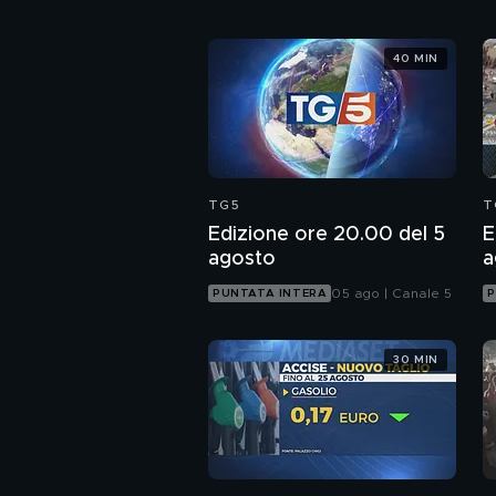
40 MIN
TG5
T
Edizione ore 20.00 del 5
E
agosto
a
05 ago | Canale 5
PUNTATA INTERA
P
30 MIN