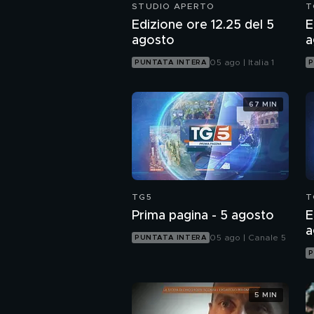
STUDIO APERTO
T
Edizione ore 12.25 del 5
E
agosto
a
05 ago | Italia 1
PUNTATA INTERA
P
67 MIN
TG5
T
Prima pagina - 5 agosto
E
a
05 ago | Canale 5
PUNTATA INTERA
P
5 MIN