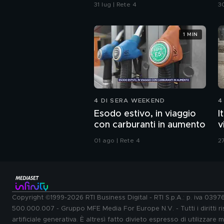
Crans-Montana, la
e
31 lug | Rete 4
30
squadra di calcio: "Ti
s
aspettiamo"
1 MIN
4 DI SERA WEEKEND
4
Esodo estivo, in viaggio
I
con carburanti in aumento
v
01 ago | Rete 4
27
Copyright ©1999-2026 RTI Business Digital - RTI S.p.A.: p. iva 039
500.000.007 - Gruppo MFE Media For Europe N.V. - Tutti i diritti ris
artificiale generativa. È altresì fatto divieto espresso di utilizzare