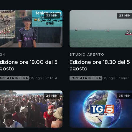
33 MIN
23 MIN
G4
STUDIO APERTO
dizione ore 19.00 del 5
Edizione ore 18.30 del 5
gosto
agosto
05 ago | Rete 4
05 ago | Italia 1
UNTATA INTERA
PUNTATA INTERA
24 MIN
35 MIN