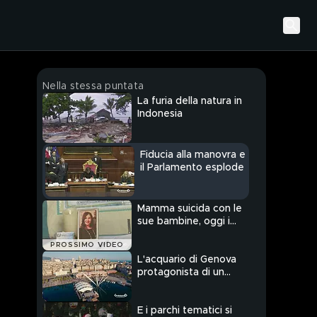
Nella stessa puntata
La furia della natura in
Indonesia
Fiducia alla manovra e
il Parlamento esplode
Mamma suicida con le
sue bambine, oggi i
funerali
PROSSIMO VIDEO
L'acquario di Genova
protagonista di un
documentario su Focus
E i parchi tematici si