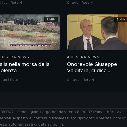
cco cosa abbiamo
sull'immigrazione"
 lug | Rete 4
01 ago | Rete 4
coperto
3 MIN
2 MIN
 DI SERA NEWS
4 DI SERA NEWS
talia nella morsa della
Onorevole Giuseppe
iolenza
Valditara, ci dica...
 lug | Rete 4
04 ago | Rete 4
76881007 - Sede legale: Largo del Nazareno 8, 00187 Roma. Uffici: Vial
ervati. Rispetto ai contenuti trasmessi e/o riprodotti è vietata ogni uti
 mezzi automatizzati di data scraping.