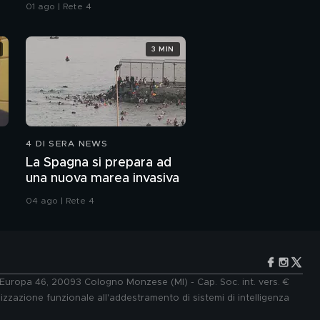
all'Iran"
01 ago | Rete 4
3 MIN
4 DI SERA NEWS
La Spagna si prepara ad
una nuova marea invasiva
04 ago | Rete 4
e Europa 46, 20093 Cologno Monzese (MI) - Cap. Soc. int. vers. €
lizzazione funzionale all'addestramento di sistemi di intelligenza