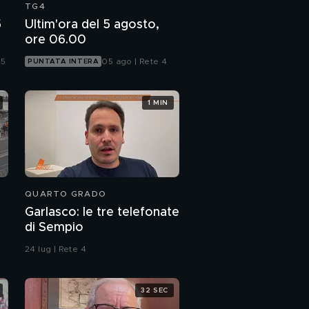
TG4
5
Ultim'ora del 5 agosto,
ore 06.00
 5
05 ago | Rete 4
PUNTATA INTERA
1 MIN
QUARTO GRADO
Garlasco: le tre telefonate
di Sempio
24 lug | Rete 4
32 SEC