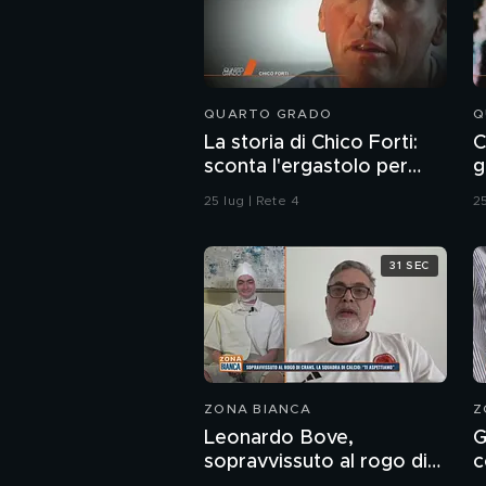
QUARTO GRADO
Q
La storia di Chico Forti:
C
sconta l'ergastolo per
g
omicidio
25 lug | Rete 4
25
31 SEC
ZONA BIANCA
Z
Leonardo Bove,
G
sopravvissuto al rogo di
c