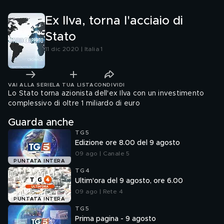
Ex Ilva, torna l'acciaio di
Stato
11 dic 2020 | Italia 1
VAI ALLA SERIE
LA TUA LISTA
CONDIVIDI
Lo Stato torna azionista dell'ex Ilva con un investimento
complessivo di oltre 1 miliardo di euro
Guarda anche
TG5
Edizione ore 8.00 del 9 agosto
09 ago | Canale 5
PUNTATA INTERA
TG4
Ultim'ora del 9 agosto, ore 6.00
09 ago | Rete 4
PUNTATA INTERA
TG5
Prima pagina - 9 agosto