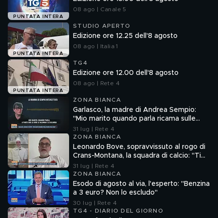
08 ago | Canale 5
PUNTATA INTERA
STUDIO APERTO
Edizione ore 12.25 dell'8 agosto
08 ago | Italia 1
PUNTATA INTERA
TG4
Edizione ore 12.00 dell'8 agosto
08 ago | Rete 4
PUNTATA INTERA
ZONA BIANCA
Garlasco, la madre di Andrea Sempio:
"Mio marito quando parla ricama sulle
cose"
31 lug | Rete 4
ZONA BIANCA
Leonardo Bove, sopravvissuto al rogo di
Crans-Montana, la squadra di calcio: "Ti
aspettiamo"
31 lug | Rete 4
ZONA BIANCA
Esodo di agosto al via, l'esperto: "Benzina
a 3 euro? Non lo escludo"
30 lug | Rete 4
TG4 - DIARIO DEL GIORNO