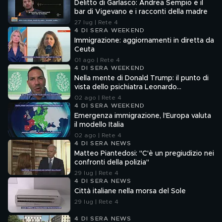
Delitto di Garlasco: Andrea Sempio e il
bar di Vigevano e i racconti della madre
27 lug | Rete 4
4 DI SERA WEEKEND
Immigrazione: aggiornamenti in diretta da
Ceuta
01 ago | Rete 4
4 DI SERA WEEKEND
Nella mente di Donald Trump: il punto di
vista dello psichiatra Leonardo
Mendolicchio
02 ago | Rete 4
4 DI SERA WEEKEND
Emergenza immigrazione, l'Europa valuta
il modello Italia
02 ago | Rete 4
4 DI SERA NEWS
Matteo Piantedosi: "C'è un pregiudizio nei
confronti della polizia"
29 lug | Rete 4
4 DI SERA NEWS
Città italiane nella morsa del Sole
29 lug | Rete 4
4 DI SERA NEWS