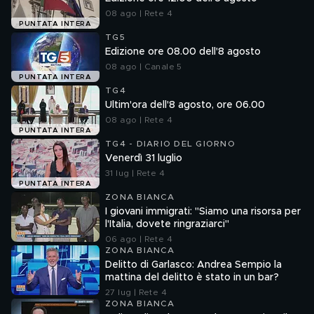
08 ago | Rete 4
PUNTATA INTERA
TG5
Edizione ore 08.00 dell'8 agosto
08 ago | Canale 5
PUNTATA INTERA
TG4
Ultim'ora dell'8 agosto, ore 06.00
08 ago | Rete 4
PUNTATA INTERA
TG4 - DIARIO DEL GIORNO
Venerdì 31 luglio
31 lug | Rete 4
PUNTATA INTERA
ZONA BIANCA
I giovani immigrati: "Siamo una risorsa per
l'Italia, dovete ringraziarci"
06 ago | Rete 4
ZONA BIANCA
Delitto di Garlasco: Andrea Sempio la
mattina del delitto è stato in un bar?
27 lug | Rete 4
ZONA BIANCA