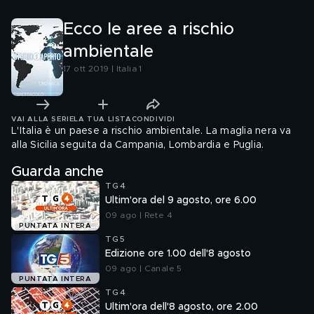
Ecco le aree a rischio
ambientale
17 ott 2019 | Italia 1
VAI ALLA SERIE
LA TUA LISTA
CONDIVIDI
L'Italia è un paese a rischio ambientale. La maglia nera va
alla Sicilia seguita da Campania, Lombardia e Puglia.
Guarda anche
TG4
Ultim'ora del 9 agosto, ore 6.00
09 ago | Rete 4
PUNTATA INTERA
TG5
Edizione ore 1.00 dell'8 agosto
09 ago | Canale 5
PUNTATA INTERA
TG4
Ultim'ora dell'8 agosto, ore 2.00