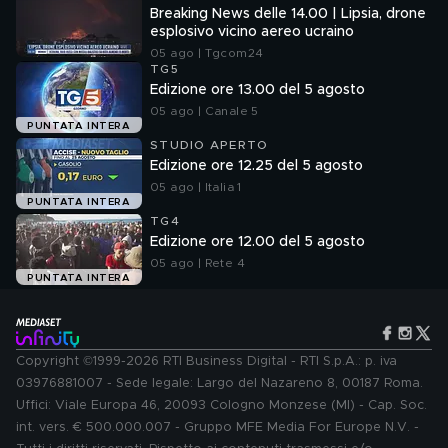
Breaking News delle 14.00 | Lipsia, drone
esplosivo vicino aereo ucraino
05 ago | Tgcom24
TG5
Edizione ore 13.00 del 5 agosto
05 ago | Canale 5
PUNTATA INTERA
STUDIO APERTO
Edizione ore 12.25 del 5 agosto
05 ago | Italia 1
PUNTATA INTERA
TG4
Edizione ore 12.00 del 5 agosto
05 ago | Rete 4
PUNTATA INTERA
Copyright ©1999-2026 RTI Business Digital - RTI S.p.A.: p. iva
03976881007 - Sede legale: Largo del Nazareno 8, 00187 Roma.
Uffici: Viale Europa 46, 20093 Cologno Monzese (MI) - Cap. Soc.
int. vers. € 500.000.007 - Gruppo MFE Media For Europe N.V. -