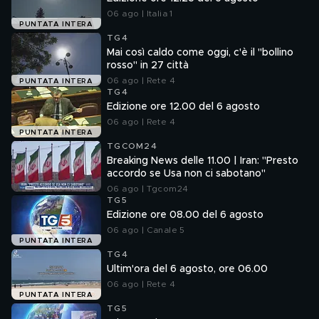
06 ago | Italia 1
PUNTATA INTERA
TG4
Mai così caldo come oggi, c'è il "bollino
rosso" in 27 città
06 ago | Rete 4
PUNTATA INTERA
TG4
Edizione ore 12.00 del 6 agosto
06 ago | Rete 4
PUNTATA INTERA
TGCOM24
Breaking News delle 11.00 | Iran: "Presto
accordo se Usa non ci sabotano"
06 ago | Tgcom24
TG5
Edizione ore 08.00 del 6 agosto
06 ago | Canale 5
PUNTATA INTERA
TG4
Ultim'ora del 6 agosto, ore 06.00
06 ago | Rete 4
PUNTATA INTERA
TG5