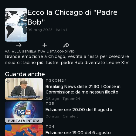
Ecco la Chicago di "Padre
Bob"
09 mag 2025 | Italia 1
VAI ALLA SERIE
LA TUA LISTA
CONDIVIDI
Grande emozione a Chicago, vestita a festa per celebrare
il suo cittadino più illustre, padre Bob diventato Leone XIV
Guarda anche
TGCOM24
Breaking News delle 21.30 | Conte in
Commissione: da me nessun illecito
06 ago | Tgcom24
TG5
Edizione ore 20.00 del 6 agosto
06 ago | Canale 5
PUNTATA INTERA
TG4
Edizione ore 19.00 del 6 agosto