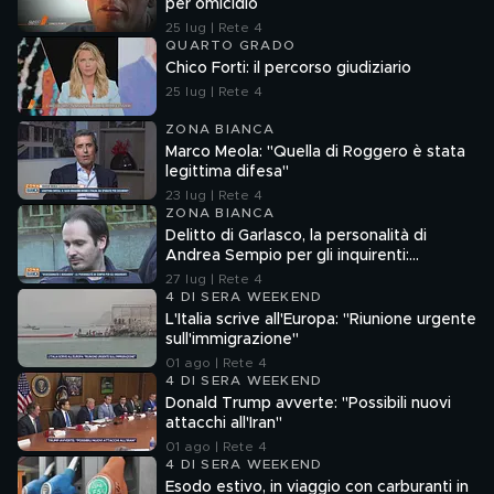
per omicidio
25 lug | Rete 4
QUARTO GRADO
Chico Forti: il percorso giudiziario
25 lug | Rete 4
ZONA BIANCA
Marco Meola: "Quella di Roggero è stata
legittima difesa"
23 lug | Rete 4
ZONA BIANCA
Delitto di Garlasco, la personalità di
Andrea Sempio per gli inquirenti:
"Ossessionato e bugiardo"
27 lug | Rete 4
4 DI SERA WEEKEND
L'Italia scrive all'Europa: "Riunione urgente
sull'immigrazione"
01 ago | Rete 4
4 DI SERA WEEKEND
Donald Trump avverte: "Possibili nuovi
attacchi all'Iran"
01 ago | Rete 4
4 DI SERA WEEKEND
Esodo estivo, in viaggio con carburanti in