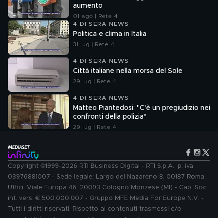
aumento
01 ago | Rete 4
4 DI SERA NEWS
Politica e clima in Italia
31 lug | Rete 4
4 DI SERA NEWS
Città italiane nella morsa del Sole
29 lug | Rete 4
4 DI SERA NEWS
Matteo Piantedosi: "C'è un pregiudizio nei
confronti della polizia"
29 lug | Rete 4
Copyright ©1999-2026 RTI Business Digital - RTI S.p.A.: p. iva
03976881007 - Sede legale: Largo del Nazareno 8, 00187 Roma.
Uffici: Viale Europa 46, 20093 Cologno Monzese (MI) - Cap. Soc.
int. vers. € 500.000.007 - Gruppo MFE Media For Europe N.V. -
Tutti i diritti riservati. Rispetto ai contenuti trasmessi e/o