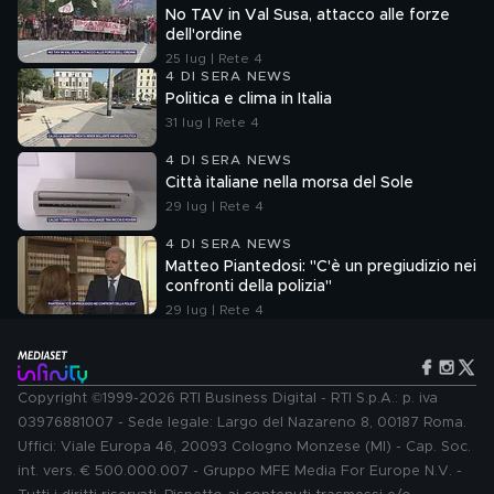
No TAV in Val Susa, attacco alle forze
dell'ordine
25 lug | Rete 4
4 DI SERA NEWS
Politica e clima in Italia
31 lug | Rete 4
4 DI SERA NEWS
Città italiane nella morsa del Sole
29 lug | Rete 4
4 DI SERA NEWS
Matteo Piantedosi: "C'è un pregiudizio nei
confronti della polizia"
29 lug | Rete 4
Copyright ©1999-2026 RTI Business Digital - RTI S.p.A.: p. iva
03976881007 - Sede legale: Largo del Nazareno 8, 00187 Roma.
Uffici: Viale Europa 46, 20093 Cologno Monzese (MI) - Cap. Soc.
int. vers. € 500.000.007 - Gruppo MFE Media For Europe N.V. -