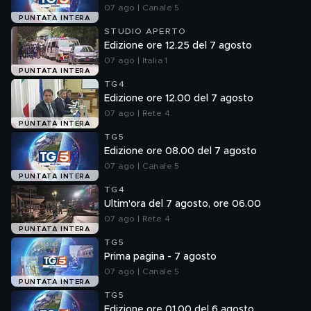
07 ago | Canale 5
PUNTATA INTERA
STUDIO APERTO
Edizione ore 12.25 del 7 agosto
07 ago | Italia 1
PUNTATA INTERA
TG4
Edizione ore 12.00 del 7 agosto
07 ago | Rete 4
PUNTATA INTERA
TG5
Edizione ore 08.00 del 7 agosto
07 ago | Canale 5
PUNTATA INTERA
TG4
Ultim'ora del 7 agosto, ore 06.00
07 ago | Rete 4
PUNTATA INTERA
TG5
Prima pagina - 7 agosto
07 ago | Canale 5
PUNTATA INTERA
TG5
Edizione ore 01.00 del 6 agosto