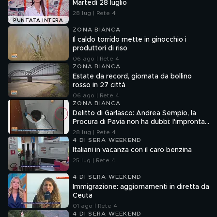
Martedì 28 luglio
28 lug | Rete 4
PUNTATA INTERA
ZONA BIANCA
Il caldo torrido mette in ginocchio i
produttori di riso
06 ago | Rete 4
ZONA BIANCA
Estate da record, giornata da bollino
rosso in 27 città
06 ago | Rete 4
ZONA BIANCA
Delitto di Garlasco: Andrea Sempio, la
Procura di Pavia non ha dubbi: l'impronta
33 è la pistola fumante
28 lug | Rete 4
4 DI SERA WEEKEND
Italiani in vacanza con il caro benzina
25 lug | Rete 4
4 DI SERA WEEKEND
Immigrazione: aggiornamenti in diretta da
Ceuta
01 ago | Rete 4
4 DI SERA WEEKEND