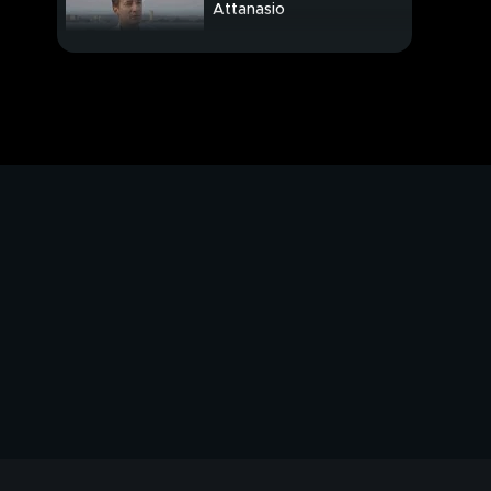
Attanasio
Auguri e affetto, "Ce la
farò"
Fa freddo, via Crucis
senza il Papa