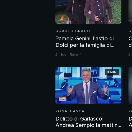
QUARTO GRADO
Q
Pamela Genini: l'astio di
C
Dolci per la famiglia di
d
Pamela
24 lug | Rete 4
24
3 MIN
ZONA BIANCA
Z
Delitto di Garlasco:
D
Andrea Sempio la mattina
A