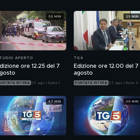
30 MIN
25 MIN
TUDIO APERTO
TG4
dizione ore 12.25 del 7
Edizione ore 12.00 del 7
gosto
agosto
07 ago | Italia 1
07 ago | Rete 4
UNTATA INTERA
PUNTATA INTERA
67 MIN
30 MIN