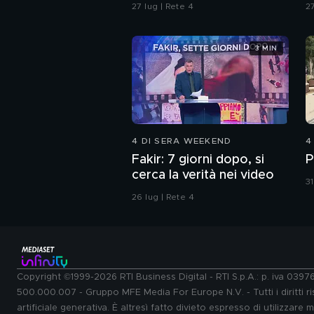
del delitto è stato in un
V
27 lug | Rete 4
27
bar?
d
3 MIN
4 DI SERA WEEKEND
4
Fakir: 7 giorni dopo, si
P
cerca la verità nei video
31
26 lug | Rete 4
Copyright ©1999-2026 RTI Business Digital - RTI S.p.A.: p. iva 039
500.000.007 - Gruppo MFE Media For Europe N.V. - Tutti i diritti ris
artificiale generativa. È altresì fatto divieto espresso di utilizzare