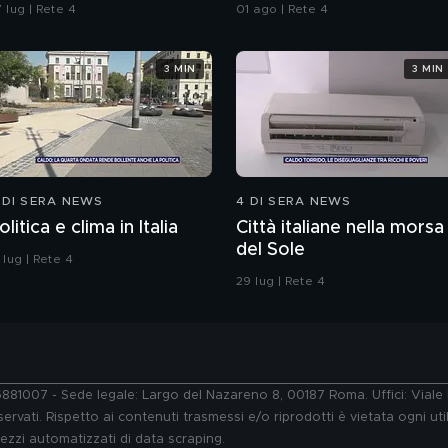
igevano e i racconti
all'Iran"
 lug | Rete 4
01 ago | Rete 4
ella madre
3 MIN
3 MIN
 DI SERA NEWS
4 DI SERA NEWS
olitica e clima in Italia
Città italiane nella morsa
del Sole
 lug | Rete 4
29 lug | Rete 4
76881007 - Sede legale: Largo del Nazareno 8, 00187 Roma. Uffici: Vial
ervati. Rispetto ai contenuti trasmessi e/o riprodotti è vietata ogni uti
 mezzi automatizzati di data scraping.