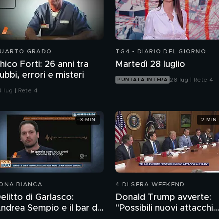
UARTO GRADO
TG4 - DIARIO DEL GIORNO
hico Forti: 26 anni tra
Martedì 28 luglio
ubbi, errori e misteri
28 lug | Rete 4
PUNTATA INTERA
 lug | Rete 4
3 MIN
2 MIN
ONA BIANCA
4 DI SERA WEEKEND
elitto di Garlasco:
Donald Trump avverte:
ndrea Sempio e il bar di
"Possibili nuovi attacchi