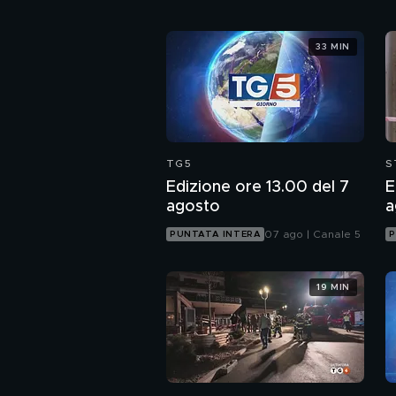
33 MIN
TG5
S
Edizione ore 13.00 del 7
E
agosto
a
07 ago | Canale 5
PUNTATA INTERA
P
19 MIN