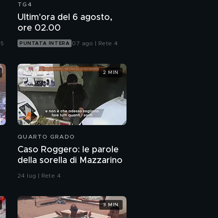
TG4
Ultim'ora del 6 agosto,
ore 02.00
 5
07 ago | Rete 4
PUNTATA INTERA
2 MIN
QUARTO GRADO
Caso Roggero: le parole
della sorella di Mazzarino
24 lug | Rete 4
3 MIN