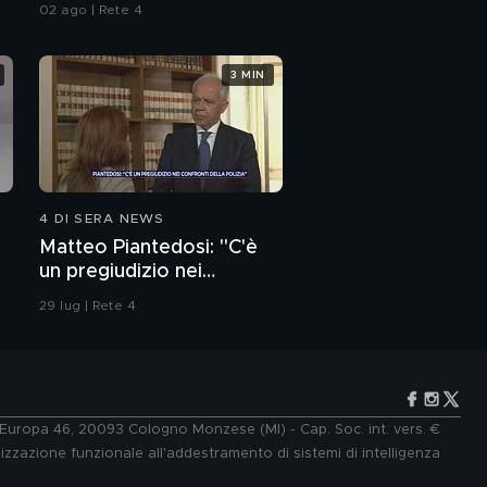
Italia
02 ago | Rete 4
3 MIN
4 DI SERA NEWS
Matteo Piantedosi: "C'è
un pregiudizio nei
confronti della polizia"
29 lug | Rete 4
e Europa 46, 20093 Cologno Monzese (MI) - Cap. Soc. int. vers. €
lizzazione funzionale all'addestramento di sistemi di intelligenza