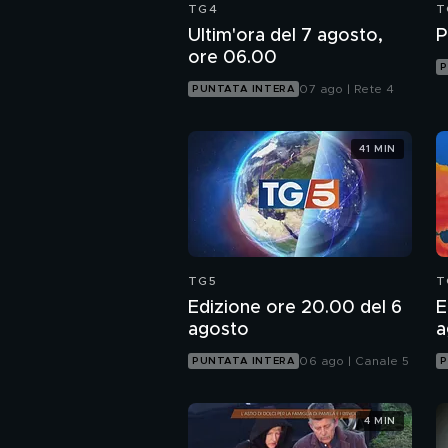
TG4
T
Ultim'ora del 7 agosto,
P
ore 06.00
P
07 ago | Rete 4
PUNTATA INTERA
41 MIN
TG5
T
Edizione ore 20.00 del 6
E
agosto
a
06 ago | Canale 5
PUNTATA INTERA
P
4 MIN