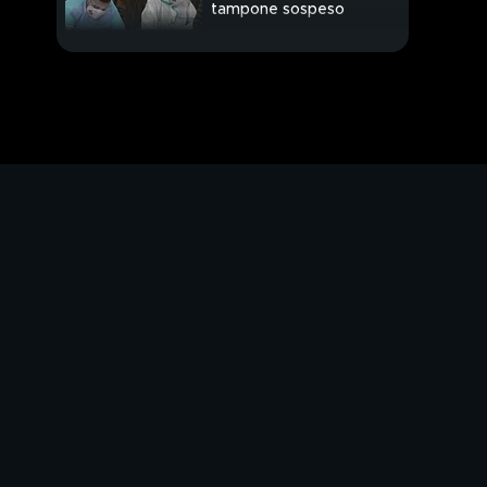
tampone sospeso
Caso Calabria, si
muove la procura
"Siamo soli", la rabbia
dei medici
Italia terza al mondo
per mortalità