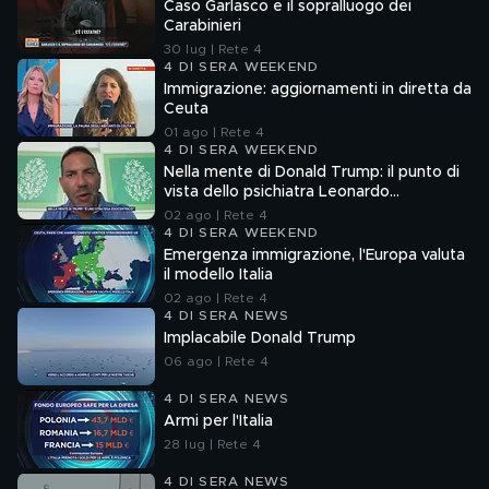
Caso Garlasco e il sopralluogo dei
Carabinieri
30 lug | Rete 4
4 DI SERA WEEKEND
Immigrazione: aggiornamenti in diretta da
Ceuta
01 ago | Rete 4
4 DI SERA WEEKEND
Nella mente di Donald Trump: il punto di
vista dello psichiatra Leonardo
Mendolicchio
02 ago | Rete 4
4 DI SERA WEEKEND
Emergenza immigrazione, l'Europa valuta
il modello Italia
02 ago | Rete 4
4 DI SERA NEWS
Implacabile Donald Trump
06 ago | Rete 4
4 DI SERA NEWS
Armi per l'Italia
28 lug | Rete 4
4 DI SERA NEWS