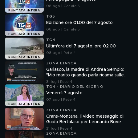
08 ago | Canale 5
PUNTATA INTERA
TG5
Edizione ore 01.00 del 7 agosto
08 ago | Canale 5
PUNTATA INTERA
TG4
Ultim'ora del 7 agosto, ore 02.00
08 ago | Rete 4
PUNTATA INTERA
ZONA BIANCA
Garlasco, la madre di Andrea Sempio:
"Mio marito quando parla ricama sulle
cose"
31 lug | Rete 4
TG4 - DIARIO DEL GIORNO
Venerdì 7 agosto
07 ago | Rete 4
PUNTATA INTERA
ZONA BIANCA
Crans-Montana, il video messaggio di
Guido Bertolaso per Leonardo Bove
31 lug | Rete 4
ZONA BIANCA