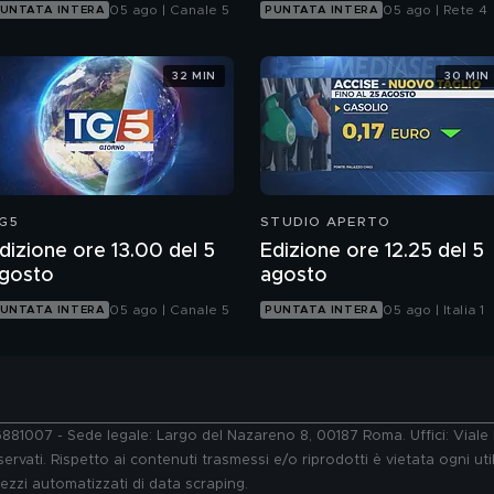
05 ago | Canale 5
05 ago | Rete 4
UNTATA INTERA
PUNTATA INTERA
32 MIN
30 MIN
G5
STUDIO APERTO
dizione ore 13.00 del 5
Edizione ore 12.25 del 5
gosto
agosto
05 ago | Canale 5
05 ago | Italia 1
UNTATA INTERA
PUNTATA INTERA
76881007 - Sede legale: Largo del Nazareno 8, 00187 Roma. Uffici: Vial
ervati. Rispetto ai contenuti trasmessi e/o riprodotti è vietata ogni uti
 mezzi automatizzati di data scraping.