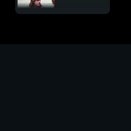
Loredana torna con
"Libertè"