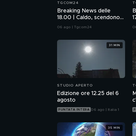
TGCOM24
T
Breaking News delle
B
18.00 | Caldo, scendono
1
le città da bollino rosso
l
06 ago | Tgcom24
0
H
31 MIN
STUDIO APERTO
T
Edizione ore 12.25 del 6
M
agosto
c
c
06 ago | Italia 1
PUNTATA INTERA
P
35 MIN