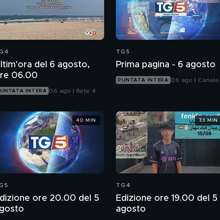
G4
TG5
ltim'ora del 6 agosto,
Prima pagina - 6 agosto
re 06.00
06 ago | Canale
PUNTATA INTERA
06 ago | Rete 4
UNTATA INTERA
40 MIN
33 MIN
G5
TG4
dizione ore 20.00 del 5
Edizione ore 19.00 del 5
gosto
agosto