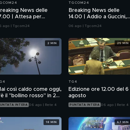
GCOM24
TGCOM24
reaking News delle
Breaking News delle
7.00 | Attesa per
14.00 | Addio a Guccini,
'accordo Iran-Oman su
poeta in musica
6 ago | Tgcom24
06 ago | Tgcom24
ormuz
2 MIN
25 MIN
G4
TG4
ai così caldo come oggi,
Edizione ore 12.00 del 6
'è il "bollino rosso" in 27
agosto
ittà
06 ago | Rete 4
06 ago | Rete 4
UNTATA INTERA
PUNTATA INTERA
18 MIN
67 MIN