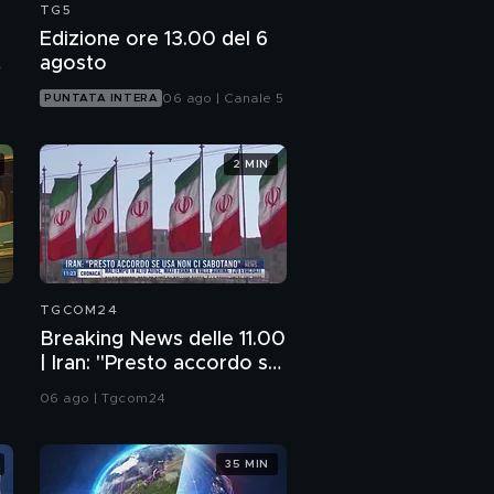
TG5
Edizione ore 13.00 del 6
agosto
06 ago | Canale 5
PUNTATA INTERA
2 MIN
TGCOM24
Breaking News delle 11.00
| Iran: "Presto accordo se
Usa non ci sabotano"
06 ago | Tgcom24
35 MIN