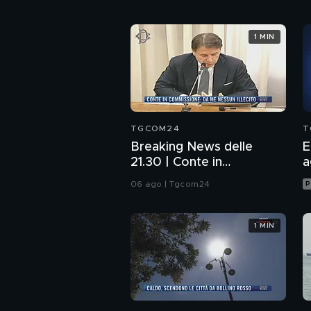
1 MIN
TGCOM24
T
Breaking News delle
E
21.30 | Conte in
a
Commissione: da me
06 ago | Tgcom24
P
nessun illecito
1 MIN