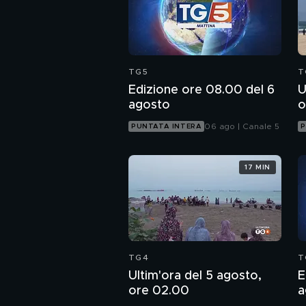
TG5
T
Edizione ore 08.00 del 6
U
agosto
o
06 ago | Canale 5
PUNTATA INTERA
P
17 MIN
TG4
T
Ultim'ora del 5 agosto,
E
ore 02.00
a