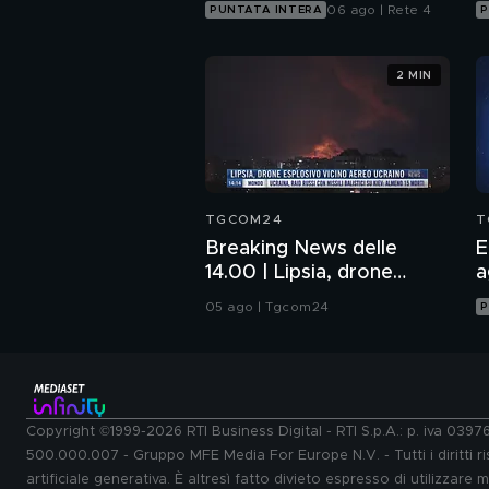
06 ago | Rete 4
PUNTATA INTERA
P
2 MIN
TGCOM24
T
Breaking News delle
E
14.00 | Lipsia, drone
a
esplosivo vicino aereo
05 ago | Tgcom24
P
ucraino
Copyright ©1999-2026 RTI Business Digital - RTI S.p.A.: p. iva 039
500.000.007 - Gruppo MFE Media For Europe N.V. - Tutti i diritti ris
artificiale generativa. È altresì fatto divieto espresso di utilizzare