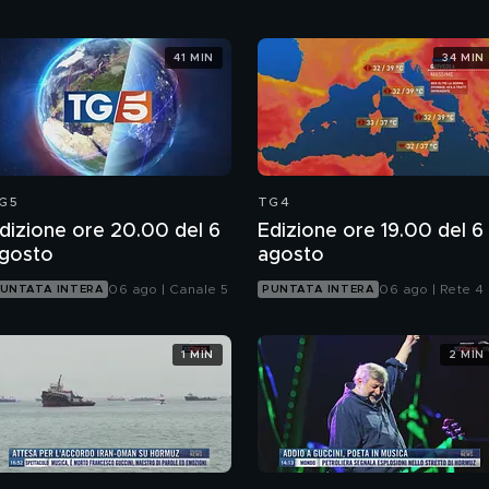
41 MIN
34 MIN
G5
TG4
dizione ore 20.00 del 6
Edizione ore 19.00 del 6
gosto
agosto
06 ago | Canale 5
06 ago | Rete 4
UNTATA INTERA
PUNTATA INTERA
1 MIN
2 MIN