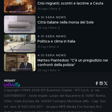
Crisi migranti, scontri e lacrime a Ceuta
01 ago | Rete 4
4 DI SERA NEWS
Città italiane nella morsa del Sole
29 lug | Rete 4
4 DI SERA NEWS
Politica e clima in Italia
31 lug | Rete 4
4 DI SERA NEWS
Matteo Piantedosi: "C'è un pregiudizio nei
confronti della polizia"
29 lug | Rete 4
Copyright ©1999-2026 RTI Business Digital - RTI S.p.A.: p. iva
03976881007 - Sede legale: Largo del Nazareno 8, 00187 Roma.
Uffici: Viale Europa 46, 20093 Cologno Monzese (MI) - Cap. Soc.
int. vers. € 500.000.007 - Gruppo MFE Media For Europe N.V. -