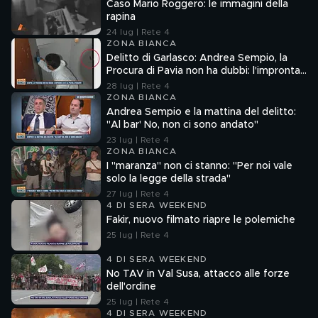
Caso Mario Roggero: le immagini della
rapina
24 lug | Rete 4
ZONA BIANCA
Delitto di Garlasco: Andrea Sempio, la
Procura di Pavia non ha dubbi: l'impronta
33 è la pistola fumante
28 lug | Rete 4
ZONA BIANCA
Andrea Sempio e la mattina del delitto:
"Al bar' No, non ci sono andato"
23 lug | Rete 4
ZONA BIANCA
I "maranza" non ci stanno: "Per noi vale
solo la legge della strada"
27 lug | Rete 4
4 DI SERA WEEKEND
Fakir, nuovo filmato riapre le polemiche
25 lug | Rete 4
4 DI SERA WEEKEND
No TAV in Val Susa, attacco alle forze
dell'ordine
25 lug | Rete 4
4 DI SERA WEEKEND