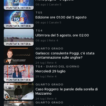
06 ago | Canale 5
PUNTATA INTERA
TG5
Edizione ore 01.00 del 5 agosto
06 ago | Canale 5
PUNTATA INTERA
TG4
Ultim'ora del 5 agosto, ore 02.00
06 ago | Rete 4
PUNTATA INTERA
QUARTO GRADO
Garlasco: consulente Poggi, c'è stata
contaminazione sulle unghie?
24 lug | Rete 4
TG4 - DIARIO DEL GIORNO
Mercoledì 29 luglio
29 lug | Rete 4
PUNTATA INTERA
QUARTO GRADO
Caso Roggero: le parole della sorella di
Mazzarino
24 lug | Rete 4
QUARTO GRADO