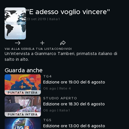
"E adesso voglio vincere"
23 set 2019 | Italia 1
VAI ALLA SERIE
LA TUA LISTA
CONDIVIDI
Un'intervista a Gianmarco Tamberi, primatista italiano di
salto in alto.
Guarda anche
TG4
Edizione ore 19.00 del 6 agosto
06 ago | Rete 4
PUNTATA INTERA
STUDIO APERTO
Edizione ore 18.30 del 6 agosto
06 ago | Italia 1
PUNTATA INTERA
TG5
Edizione ore 13.00 del 6 agosto