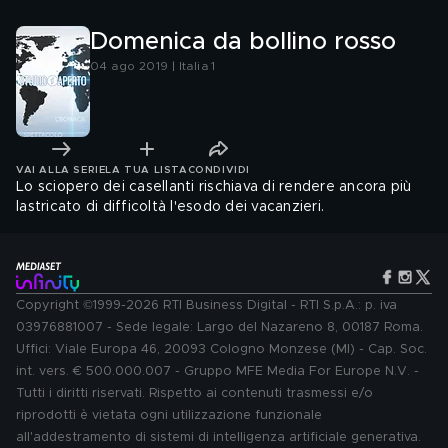
Domenica da bollino rosso
04 ago 2019 | Italia 1
VAI ALLA SERIE
LA TUA LISTA
CONDIVIDI
Lo sciopero dei casellanti rischiava di rendere ancora più
lastricato di difficoltà l'esodo dei vacanzieri.
Copyright ©1999-2026 RTI Business Digital - RTI S.p.A.: p. iva
03976881007 - Sede legale: Largo del Nazareno 8, 00187 Roma.
Uffici: Viale Europa 46, 20093 Cologno Monzese (MI) - Cap. Soc.
int. vers. € 500.000.007 - Gruppo MFE Media For Europe N.V. -
Tutti i diritti riservati. Rispetto ai contenuti trasmessi e/o
riprodotti è vietata ogni utilizzazione funzionale
all'addestramento di sistemi di intelligenza artificiale generativa.