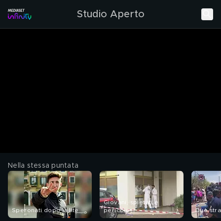
Studio Aperto
Nella stessa puntata
Giovani, spietati e
Speronati dopo la lite
pericolosi
Due stra