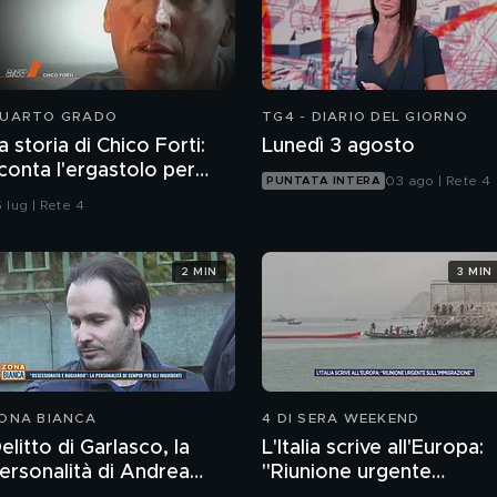
UARTO GRADO
TG4 - DIARIO DEL GIORNO
a storia di Chico Forti:
Lunedì 3 agosto
conta l'ergastolo per
03 ago | Rete 4
PUNTATA INTERA
micidio
 lug | Rete 4
2 MIN
3 MIN
ONA BIANCA
4 DI SERA WEEKEND
elitto di Garlasco, la
L'Italia scrive all'Europa:
ersonalità di Andrea
"Riunione urgente