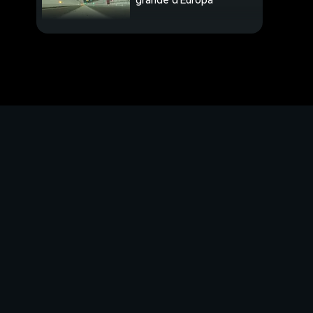
grande d'Europa
Il gioiello riparte dal
colore
Fedez rivela in lacrime
la sua malattia
Disneyland Paris, 30
anni di magia