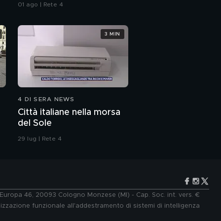
all'Iran"
01 ago | Rete 4
3 MIN
4 DI SERA NEWS
Città italiane nella morsa
del Sole
29 lug | Rete 4
e Europa 46, 20093 Cologno Monzese (MI) - Cap. Soc. int. vers. €
lizzazione funzionale all'addestramento di sistemi di intelligenza