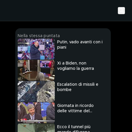
Nella stessa puntata
Putin, vado avanti con i
piani
Xi a Biden, non
vogliamo la guerra
Escalation di missili e
bombe
Giornata in ricordo
delle vittime del
Covid-19: "Ci
inchiniamo alle vittime"
Ecco il tunnel più