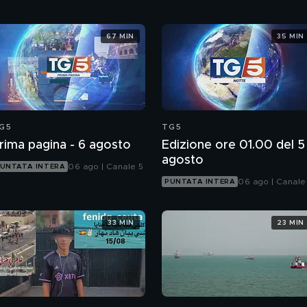
67 MIN
35 MIN
G5
TG5
rima pagina - 6 agosto
Edizione ore 01.00 del 5
agosto
06 ago | Canale 5
UNTATA INTERA
06 ago | Canale
PUNTATA INTERA
33 MIN
23 MIN