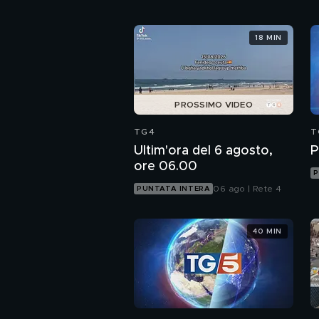
18 MIN
PROSSIMO VIDEO
TG4
T
Ultim'ora del 6 agosto,
P
ore 06.00
P
06 ago | Rete 4
PUNTATA INTERA
40 MIN