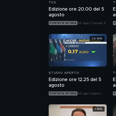
TG5
T
Edizione ore 20.00 del 5
E
agosto
a
05 ago | Canale 5
PUNTATA INTERA
P
30 MIN
STUDIO APERTO
T
Edizione ore 12.25 del 5
E
agosto
a
05 ago | Italia 1
PUNTATA INTERA
P
1 MIN