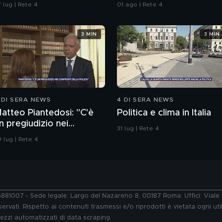
empio per gli inquirenti:
sull'immigrazione"
 lug | Rete 4
01 ago | Rete 4
Ossessionato e
ugiardo"
3 MIN
3 MIN
 DI SERA NEWS
4 DI SERA NEWS
atteo Piantedosi: "C'è
Politica e clima in Italia
n pregiudizio nei
31 lug | Rete 4
onfronti della polizia"
 lug | Rete 4
76881007 - Sede legale: Largo del Nazareno 8, 00187 Roma. Uffici: Vial
ervati. Rispetto ai contenuti trasmessi e/o riprodotti è vietata ogni uti
 mezzi automatizzati di data scraping.