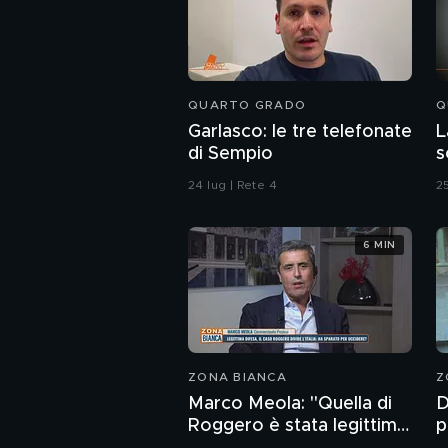
QUARTO GRADO
Q
Garlasco: le tre telefonate
L
di Sempio
s
o
24 lug | Rete 4
25
6 MIN
ZONA BIANCA
Z
Marco Meola: "Quella di
D
Roggero è stata legittima
p