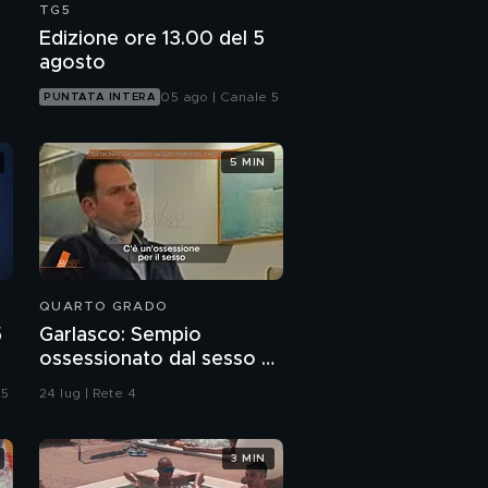
TG5
Edizione ore 13.00 del 5
agosto
05 ago | Canale 5
PUNTATA INTERA
5 MIN
QUARTO GRADO
5
Garlasco: Sempio
ossessionato dal sesso o
ragazzo rispettoso?
 5
24 lug | Rete 4
3 MIN