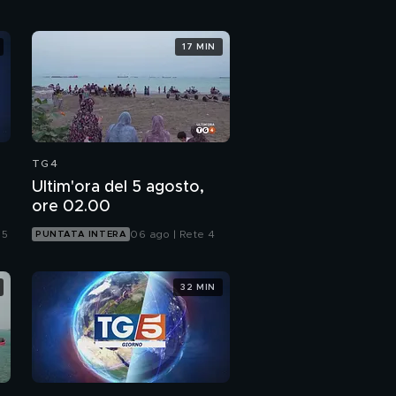
17 MIN
TG4
Ultim'ora del 5 agosto,
ore 02.00
 5
06 ago | Rete 4
PUNTATA INTERA
32 MIN