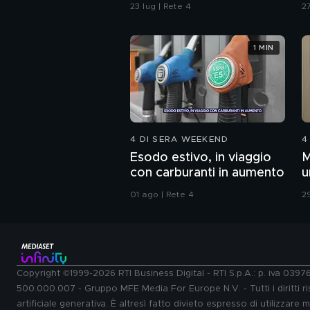
difesa"
S
23 lug | Rete 4
27
"
b
1 MIN
4 DI SERA WEEKEND
4
Esodo estivo, in viaggio
M
con carburanti in aumento
u
c
01 ago | Rete 4
29
Copyright ©1999-2026 RTI Business Digital - RTI S.p.A.: p. iva 039
500.000.007 - Gruppo MFE Media For Europe N.V. - Tutti i diritti ris
artificiale generativa. È altresì fatto divieto espresso di utilizzare