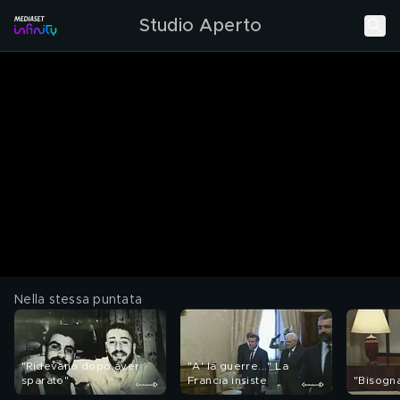
Studio Aperto
Nella stessa puntata
"Ridevano dopo aver
"A' la guerre..." La
sparato"
Francia insiste
"Bisogna