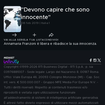
"Devono capire che sono
innocente"
08 feb 2019 | Italia 1
VAI ALLA SERIE
LA TUA LISTA
CONDIVIDI
Annamaria Franzoni è libera e ribadisce la sua innocenza.
Copyright ©1999-2026 RTI Business Digital - RTI S.p.A.: p. iva
03976881007 - Sede legale: Largo del Nazareno 8, 00187 Roma.
Uffici: Viale Europa 46, 20093 Cologno Monzese (MI) - Cap. Soc.
int. vers. € 500.000.007 - Gruppo MFE Media For Europe N.V. -
Tutti i diritti riservati. Rispetto ai contenuti trasmessi e/o
riprodotti è vietata ogni utilizzazione funzionale
all'addestramento di sistemi di intelligenza artificiale generativa.
È altresì fatto divieto espresso di utilizzare mezzi automatizzati