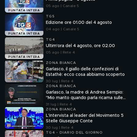
05 ago | Canale 5
PUNTATA INTERA
TG5
Edizione ore 01.00 del 4 agosto
04 ago | Canale 5
PUNTATA INTERA
TG4
Ultim'ora del 4 agosto, ore 02.00
05 ago | Rete 4
PUNTATA INTERA
ZONA BIANCA
Garlasco, il giallo delle confezioni di
Estathè: ecco cosa abbiamo scoperto
30 lug | Rete 4
ZONA BIANCA
Garlasco, la madre di Andrea Sempio:
"Mio marito quando parla ricama sulle
cose"
31 lug | Rete 4
ZONA BIANCA
L'intervista al leader del Movimento 5
Stelle Giuseppe Conte
30 lug | Rete 4
TG4 - DIARIO DEL GIORNO