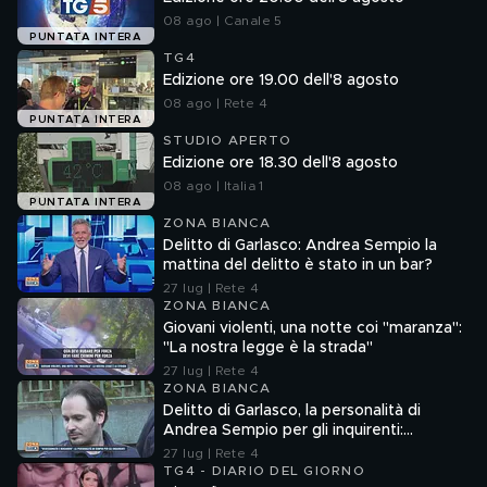
08 ago | Canale 5
PUNTATA INTERA
TG4
Edizione ore 19.00 dell'8 agosto
08 ago | Rete 4
PUNTATA INTERA
STUDIO APERTO
Edizione ore 18.30 dell'8 agosto
08 ago | Italia 1
PUNTATA INTERA
ZONA BIANCA
Delitto di Garlasco: Andrea Sempio la
mattina del delitto è stato in un bar?
27 lug | Rete 4
ZONA BIANCA
Giovani violenti, una notte coi "maranza":
"La nostra legge è la strada"
27 lug | Rete 4
ZONA BIANCA
Delitto di Garlasco, la personalità di
Andrea Sempio per gli inquirenti:
"Ossessionato e bugiardo"
27 lug | Rete 4
TG4 - DIARIO DEL GIORNO