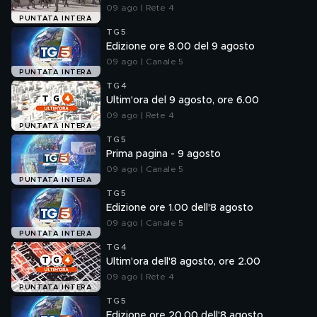
09 ago | Rete 4
PUNTATA INTERA
TG5
Edizione ore 8.00 del 9 agosto
09 ago | Canale 5
PUNTATA INTERA
TG4
Ultim'ora del 9 agosto, ore 6.00
09 ago | Rete 4
PUNTATA INTERA
TG5
Prima pagina - 9 agosto
09 ago | Canale 5
PUNTATA INTERA
TG5
Edizione ore 1.00 dell'8 agosto
09 ago | Canale 5
PUNTATA INTERA
TG4
Ultim'ora dell'8 agosto, ore 2.00
09 ago | Rete 4
PUNTATA INTERA
TG5
Edizione ore 20.00 dell'8 agosto