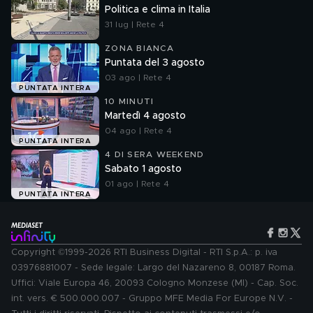
Politica e clima in Italia
31 lug | Rete 4
ZONA BIANCA
Puntata del 3 agosto
03 ago | Rete 4
PUNTATA INTERA
10 MINUTI
Martedì 4 agosto
04 ago | Rete 4
PUNTATA INTERA
4 DI SERA WEEKEND
Sabato 1 agosto
01 ago | Rete 4
PUNTATA INTERA
Copyright ©1999-2026 RTI Business Digital - RTI S.p.A.: p. iva
03976881007 - Sede legale: Largo del Nazareno 8, 00187 Roma.
Uffici: Viale Europa 46, 20093 Cologno Monzese (MI) - Cap. Soc.
int. vers. € 500.000.007 - Gruppo MFE Media For Europe N.V. -