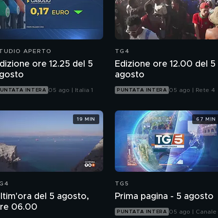
TUDIO APERTO
TG4
dizione ore 12.25 del 5
Edizione ore 12.00 del 5
gosto
agosto
05 ago | Italia 1
05 ago | Rete 4
UNTATA INTERA
PUNTATA INTERA
19 MIN
67 MIN
G4
TG5
ltim'ora del 5 agosto,
Prima pagina - 5 agosto
re 06.00
05 ago | Canale
PUNTATA INTERA