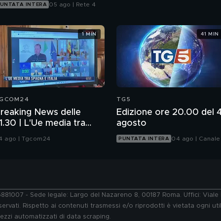
05 ago | Rete 4
UNTATA INTERA
1 MIN
41 MIN
GCOM24
TG5
reaking News delle
Edizione ore 20.00 del 
1.30 | L'Ue media tra
agosto
pagna e Italia
4 ago | Tgcom24
04 ago | Canale
PUNTATA INTERA
76881007 - Sede legale: Largo del Nazareno 8, 00187 Roma. Uffici: Vial
ervati. Rispetto ai contenuti trasmessi e/o riprodotti è vietata ogni uti
 mezzi automatizzati di data scraping.