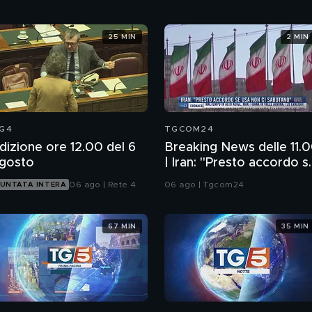
25 MIN
2 MIN
G4
TGCOM24
dizione ore 12.00 del 6
Breaking News delle 11.
gosto
| Iran: "Presto accordo s
Usa non ci sabotano"
06 ago | Rete 4
06 ago | Tgcom24
UNTATA INTERA
67 MIN
35 MIN