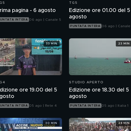
G5
TG5
rima pagina - 6 agosto
Edizione ore 01.00 del 5
agosto
06 ago | Canale 5
UNTATA INTERA
06 ago | Canale
PUNTATA INTERA
33 MIN
23 MIN
G4
STUDIO APERTO
dizione ore 19.00 del 5
Edizione ore 18.30 del 5
gosto
agosto
05 ago | Rete 4
05 ago | Italia 1
UNTATA INTERA
PUNTATA INTERA
30 MIN
24 MIN