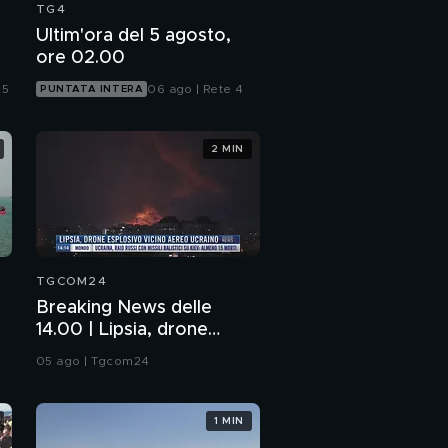
TG4
Ultim'ora del 5 agosto,
ore 02.00
 5
06 ago | Rete 4
PUNTATA INTERA
2 MIN
TGCOM24
Breaking News delle
14.00 | Lipsia, drone
esplosivo vicino aereo
05 ago | Tgcom24
ucraino
1 MIN