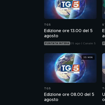
TG5
S
Edizione ore 13.00 del 5
E
agosto
a
05 ago | Canale 5
PUNTATA INTERA
P
35 MIN
TG5
T
Edizione ore 08.00 del 5
U
agosto
o