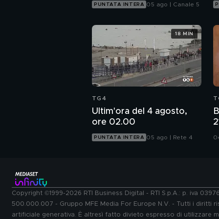
05 ago | Canale 5
PUNTATA INTERA
P
18 MIN
TG4
T
Ultim'ora del 4 agosto,
B
ore 02.00
2
S
05 ago | Rete 4
0
PUNTATA INTERA
Copyright ©1999-2026 RTI Business Digital - RTI S.p.A.: p. iva 039
500.000.007 - Gruppo MFE Media For Europe N.V. - Tutti i diritti ris
artificiale generativa. È altresì fatto divieto espresso di utilizzare