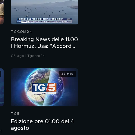
TGCOM24
Breaking News delle 11.00
| Hormuz, Usa: "Accordo
atteso l'annuncio"
05 ago | Tgcom24
35 MIN
TG5
Edizione ore 01.00 del 4
agosto
 5