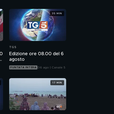
35 MIN
TG5
00
Edizione ore 08.00 del 6
e
agosto
06 ago | Canale 5
PUNTATA INTERA
17 MIN