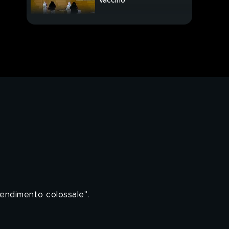
vaccino
Berlusconi, il no è a
questo Mes
Conte media, Renzi
attacca
Addio a Paolo Rossi,
eroe mundial
PROSSIMO VIDEO
ntendimento colossale".