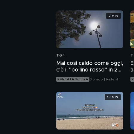
2 MIN
TG4
T
Mai così caldo come oggi,
E
c'è il "bollino rosso" in 27
a
città
06 ago | Rete 4
PUNTATA INTERA
P
18 MIN