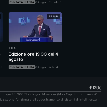
04 ago | Canale 5
PUNTATA INTERA
35 MIN
TG4
4
Edizione ore 19.00 del 4
agosto
 5
04 ago | Rete 4
PUNTATA INTERA
e Europa 46, 20093 Cologno Monzese (MI) - Cap. Soc. int. vers. €
lizzazione funzionale all'addestramento di sistemi di intelligenza