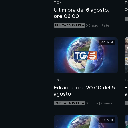
TG4
T
Ultim'ora del 6 agosto,
P
ore 06.00
P
06 ago | Rete 4
PUNTATA INTERA
40 MIN
TG5
T
Edizione ore 20.00 del 5
E
agosto
a
05 ago | Canale 5
PUNTATA INTERA
P
32 MIN