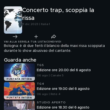
Concerto trap, scoppia la
rissa
11 dic 2023 | Italia 1
VAI ALLA SERIE
LA TUA LISTA
CONDIVIDI
Bologna: è di due feriti il bilancio della maxi rissa scoppiata
durante lo show abusivao del cantante.
Guarda anche
TG5
Edizione ore 20.00 del 6 agosto
06 ago | Canale 5
PUNTATA INTERA
TG4
Edizione ore 19.00 del 6 agosto
06 ago | Rete 4
PUNTATA INTERA
STUDIO APERTO
Edizione ore 18.30 del 6 agosto