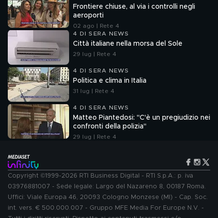
Frontiere chiuse, al via i controlli negli
aeroporti
02 ago | Rete 4
4 DI SERA NEWS
Città italiane nella morsa del Sole
29 lug | Rete 4
4 DI SERA NEWS
Politica e clima in Italia
31 lug | Rete 4
4 DI SERA NEWS
Matteo Piantedosi: "C'è un pregiudizio nei
confronti della polizia"
29 lug | Rete 4
Copyright ©1999-2026 RTI Business Digital - RTI S.p.A.: p. iva
03976881007 - Sede legale: Largo del Nazareno 8, 00187 Roma.
Uffici: Viale Europa 46, 20093 Cologno Monzese (MI) - Cap. Soc.
int. vers. € 500.000.007 - Gruppo MFE Media For Europe N.V. -