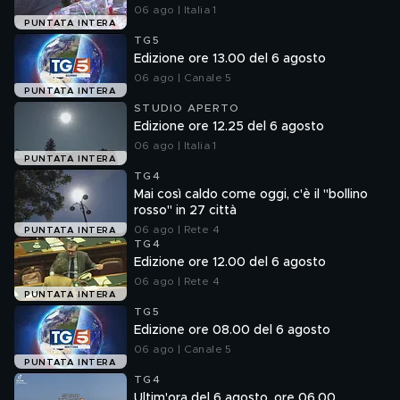
06 ago | Italia 1
PUNTATA INTERA
TG5
Edizione ore 13.00 del 6 agosto
06 ago | Canale 5
PUNTATA INTERA
STUDIO APERTO
Edizione ore 12.25 del 6 agosto
06 ago | Italia 1
PUNTATA INTERA
TG4
Mai così caldo come oggi, c'è il "bollino
rosso" in 27 città
06 ago | Rete 4
PUNTATA INTERA
TG4
Edizione ore 12.00 del 6 agosto
06 ago | Rete 4
PUNTATA INTERA
TG5
Edizione ore 08.00 del 6 agosto
06 ago | Canale 5
PUNTATA INTERA
TG4
Ultim'ora del 6 agosto, ore 06.00