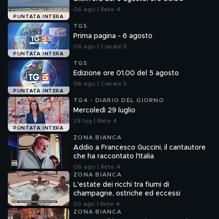
06 ago | Rete 4
PUNTATA INTERA
TG5
Prima pagina - 6 agosto
06 ago | Canale 5
PUNTATA INTERA
TG5
Edizione ore 01.00 del 5 agosto
06 ago | Canale 5
PUNTATA INTERA
TG4 - DIARIO DEL GIORNO
Mercoledì 29 luglio
29 lug | Rete 4
PUNTATA INTERA
ZONA BIANCA
Addio a Francesco Guccini, il cantautore
che ha raccontato l'Italia
06 ago | Rete 4
ZONA BIANCA
L'estate dei ricchi tra fiumi di
champagne, ostriche ed eccessi
03 ago | Rete 4
ZONA BIANCA