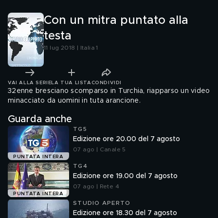
Con un mitra puntato alla
testa
11 lug 2018 | Italia 1
VAI ALLA SERIE
LA TUA LISTA
CONDIVIDI
32enne bresciano scomparso in Turchia, riapparso un video
minacciato da uomini in tuta arancione.
Guarda anche
TG5
Edizione ore 20.00 del 7 agosto
07 ago | Canale 5
PUNTATA INTERA
TG4
Edizione ore 19.00 del 7 agosto
07 ago | Rete 4
PUNTATA INTERA
STUDIO APERTO
Edizione ore 18.30 del 7 agosto