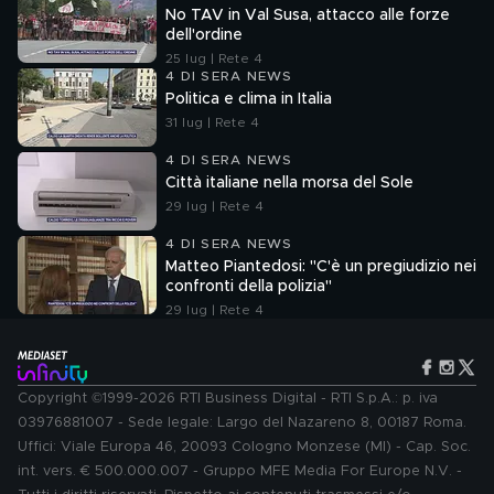
No TAV in Val Susa, attacco alle forze
dell'ordine
25 lug | Rete 4
4 DI SERA NEWS
Politica e clima in Italia
31 lug | Rete 4
4 DI SERA NEWS
Città italiane nella morsa del Sole
29 lug | Rete 4
4 DI SERA NEWS
Matteo Piantedosi: "C'è un pregiudizio nei
confronti della polizia"
29 lug | Rete 4
Copyright ©1999-2026 RTI Business Digital - RTI S.p.A.: p. iva
03976881007 - Sede legale: Largo del Nazareno 8, 00187 Roma.
Uffici: Viale Europa 46, 20093 Cologno Monzese (MI) - Cap. Soc.
int. vers. € 500.000.007 - Gruppo MFE Media For Europe N.V. -