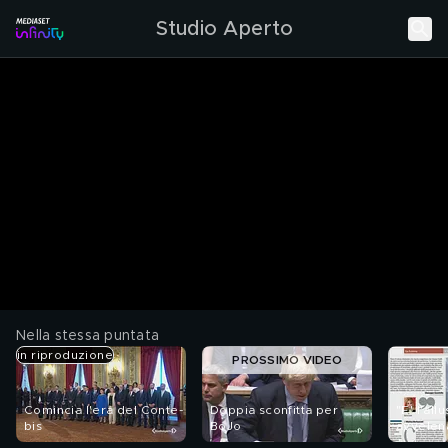
Studio Aperto
Nella stessa puntata
in riproduzione
PROSSIMO VIDEO
Comincia l'era del Conte-
Doppia sconfitta per
"E' l'all
bis
BoJo
avvelen