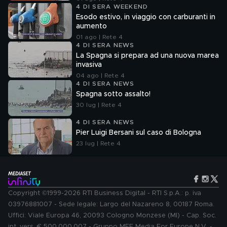
4 DI SERA WEEKEND
Esodo estivo, in viaggio con carburanti in
aumento
01 ago | Rete 4
4 DI SERA NEWS
La Spagna si prepara ad una nuova marea
invasiva
04 ago | Rete 4
4 DI SERA NEWS
Spagna sotto assalto!
30 lug | Rete 4
4 DI SERA NEWS
Pier Luigi Bersani sul caso di Bologna
23 lug | Rete 4
Copyright ©1999-2026 RTI Business Digital - RTI S.p.A.: p. iva
03976881007 - Sede legale: Largo del Nazareno 8, 00187 Roma.
Uffici: Viale Europa 46, 20093 Cologno Monzese (MI) - Cap. Soc.
int. vers. € 500.000.007 - Gruppo MFE Media For Europe N.V. -