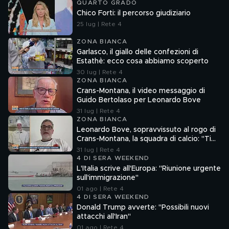
QUARTO GRADO
Chico Forti: il percorso giudiziario
25 lug | Rete 4
ZONA BIANCA
Garlasco, il giallo delle confezioni di
Estathè: ecco cosa abbiamo scoperto
30 lug | Rete 4
ZONA BIANCA
Crans-Montana, il video messaggio di
Guido Bertolaso per Leonardo Bove
31 lug | Rete 4
ZONA BIANCA
Leonardo Bove, sopravvissuto al rogo di
Crans-Montana, la squadra di calcio: "Ti
aspettiamo"
31 lug | Rete 4
4 DI SERA WEEKEND
L'Italia scrive all'Europa: "Riunione urgente
sull'immigrazione"
01 ago | Rete 4
4 DI SERA WEEKEND
Donald Trump avverte: "Possibili nuovi
attacchi all'Iran"
01 ago | Rete 4