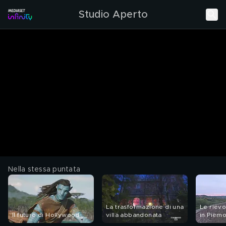
Studio Aperto
Nella stessa puntata
La trasformazione di una
Le rievo
Il futuro di Hollywood
villa abbandonata
in Piem