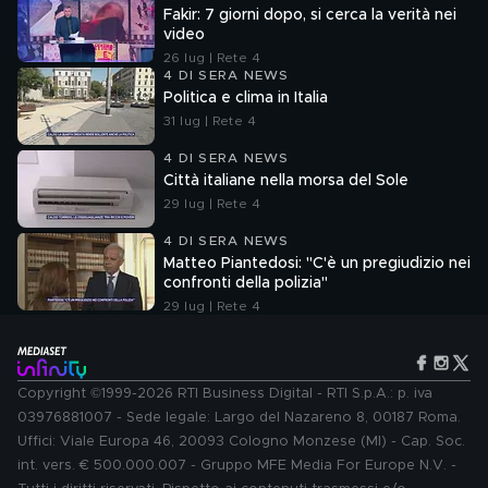
Fakir: 7 giorni dopo, si cerca la verità nei
video
26 lug | Rete 4
4 DI SERA NEWS
Politica e clima in Italia
31 lug | Rete 4
4 DI SERA NEWS
Città italiane nella morsa del Sole
29 lug | Rete 4
4 DI SERA NEWS
Matteo Piantedosi: "C'è un pregiudizio nei
confronti della polizia"
29 lug | Rete 4
Copyright ©1999-2026 RTI Business Digital - RTI S.p.A.: p. iva
03976881007 - Sede legale: Largo del Nazareno 8, 00187 Roma.
Uffici: Viale Europa 46, 20093 Cologno Monzese (MI) - Cap. Soc.
int. vers. € 500.000.007 - Gruppo MFE Media For Europe N.V. -