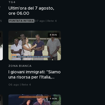
TG4
7
Ultim'ora del 7 agosto,
ore 06.00
 5
07 ago | Rete 4
PUNTATA INTERA
4 MIN
ZONA BIANCA
I giovani immigrati: "Siamo
una risorsa per l'Italia,
dovete ringraziarci"
06 ago | Rete 4
4 MIN