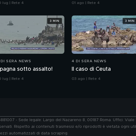
arabinieri
da Ceuta
 lug | Rete 4
01 ago | Rete 4
3 MIN
3 MIN
 DI SERA NEWS
4 DI SERA NEWS
pagna sotto assalto!
Il caso di Ceuta
 lug | Rete 4
03 ago | Rete 4
76881007 - Sede legale: Largo del Nazareno 8, 00187 Roma. Uffici: Vial
ervati. Rispetto ai contenuti trasmessi e/o riprodotti è vietata ogni uti
 mezzi automatizzati di data scraping.