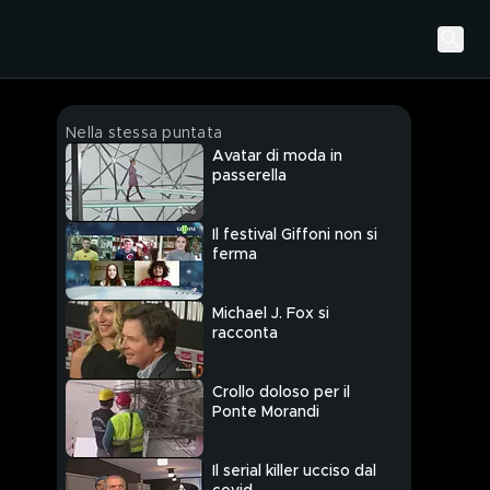
Nella stessa puntata
Avatar di moda in
passerella
Il festival Giffoni non si
ferma
Michael J. Fox si
racconta
Crollo doloso per il
Ponte Morandi
Il serial killer ucciso dal