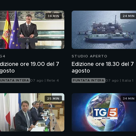
34 MIN
24 MIN
G4
STUDIO APERTO
dizione ore 19.00 del 7
Edizione ore 18.30 del 7
gosto
agosto
07 ago | Rete 4
07 ago | Italia 1
UNTATA INTERA
PUNTATA INTERA
25 MIN
34 MIN