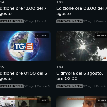
G4
TG5
dizione ore 12.00 del 7
Edizione ore 08.00 del 
gosto
agosto
07 ago | Rete 4
07 ago | Canale
UNTATA INTERA
PUNTATA INTERA
30 MIN
19 MIN
G5
TG4
dizione ore 01.00 del 6
Ultim'ora del 6 agosto,
gosto
ore 02.00
07 ago | Canale 5
07 ago | Rete 4
UNTATA INTERA
PUNTATA INTERA
2 MIN
5 MIN