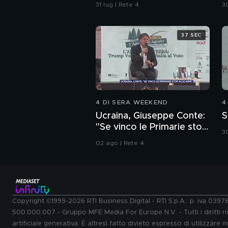
Bertolaso per Leonardo
C
31 lug | Rete 4
30
Bove
37 SEC
4 DI SERA WEEKEND
4
Ucraina, Giuseppe Conte:
S
"Se vinco le Primarie stop
30
alle armi"
02 ago | Rete 4
Copyright ©1999-2026 RTI Business Digital - RTI S.p.A.: p. iva 039
500.000.007 - Gruppo MFE Media For Europe N.V. - Tutti i diritti ris
artificiale generativa. È altresì fatto divieto espresso di utilizzare