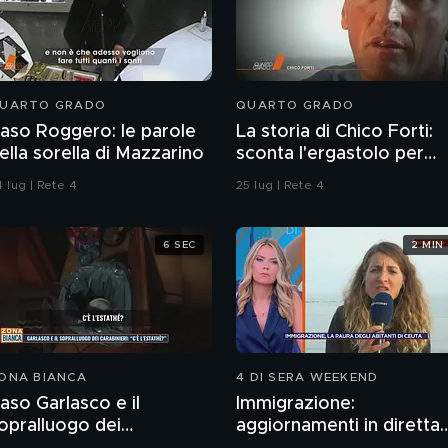
UARTO GRADO
QUARTO GRADO
aso Roggero: le parole
La storia di Chico Forti:
ella sorella di Mazzarino
sconta l'ergastolo per
omicidio
 lug | Rete 4
25 lug | Rete 4
6 SEC
2 MIN
ONA BIANCA
4 DI SERA WEEKEND
aso Garlasco e il
Immigrazione:
opralluogo dei
aggiornamenti in diretta