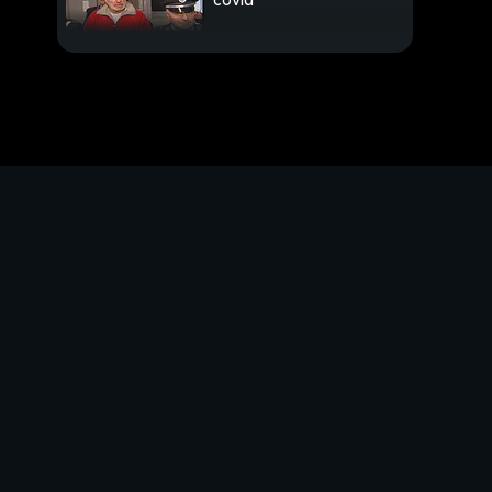
covid
"Ci vediamo a casa
domenica"
Verifica lampo, crisi
sospesa
PROSSIMO VIDEO
Esodo tra posti di
blocco
Sarà un Natale con due
parenti