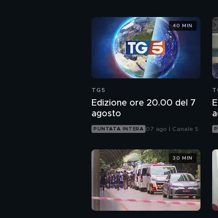
40 MIN
TG5
T
Edizione ore 20.00 del 7
E
agosto
a
07 ago | Canale 5
PUNTATA INTERA
P
30 MIN