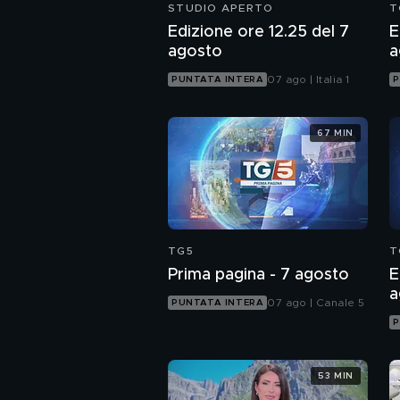
STUDIO APERTO
T
Edizione ore 12.25 del 7
E
agosto
a
07 ago | Italia 1
PUNTATA INTERA
P
67 MIN
TG5
T
Prima pagina - 7 agosto
E
a
07 ago | Canale 5
PUNTATA INTERA
P
53 MIN