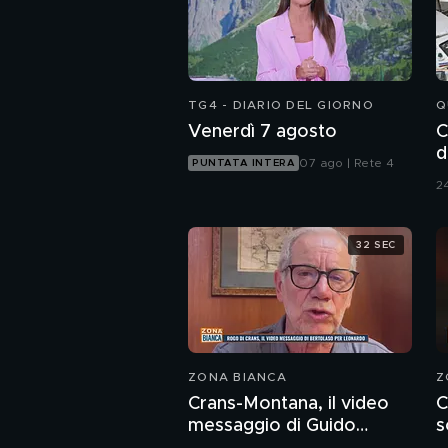
TG4 - DIARIO DEL GIORNO
Q
Venerdì 7 agosto
C
d
07 ago | Rete 4
PUNTATA INTERA
24
32 SEC
ZONA BIANCA
Z
Crans-Montana, il video
C
messaggio di Guido
s