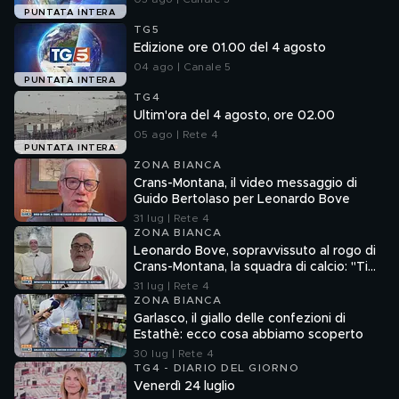
PUNTATA INTERA
TG5
Edizione ore 01.00 del 4 agosto
04 ago | Canale 5
PUNTATA INTERA
TG4
Ultim'ora del 4 agosto, ore 02.00
05 ago | Rete 4
PUNTATA INTERA
ZONA BIANCA
Crans-Montana, il video messaggio di
Guido Bertolaso per Leonardo Bove
31 lug | Rete 4
ZONA BIANCA
Leonardo Bove, sopravvissuto al rogo di
Crans-Montana, la squadra di calcio: "Ti
aspettiamo"
31 lug | Rete 4
ZONA BIANCA
Garlasco, il giallo delle confezioni di
Estathè: ecco cosa abbiamo scoperto
30 lug | Rete 4
TG4 - DIARIO DEL GIORNO
Venerdì 24 luglio