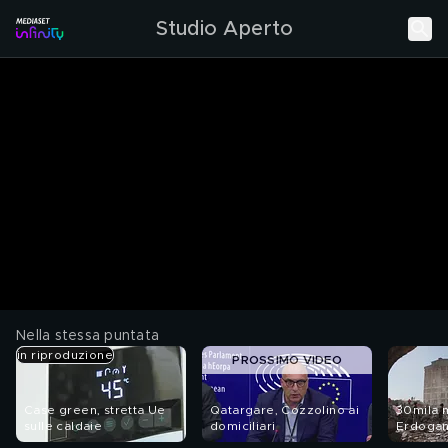
Studio Aperto
Nella stessa puntata
in riproduzione
PROSSIMO VIDEO
Case green, stretta Ue
Qatargare, Cozzolino ai
30mila m
sulle caldaie
domiciliari
Erdoga