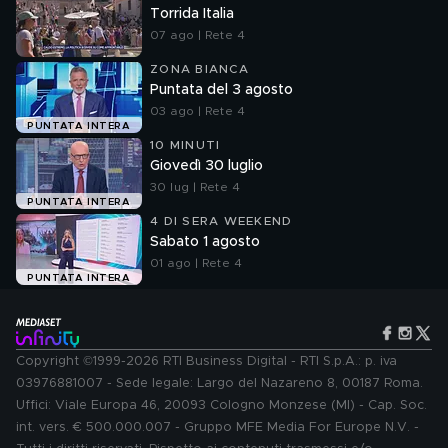
Torrida Italia
07 ago | Rete 4
ZONA BIANCA
Puntata del 3 agosto
03 ago | Rete 4
PUNTATA INTERA
10 MINUTI
Giovedì 30 luglio
30 lug | Rete 4
PUNTATA INTERA
4 DI SERA WEEKEND
Sabato 1 agosto
01 ago | Rete 4
PUNTATA INTERA
Copyright ©1999-2026 RTI Business Digital - RTI S.p.A.: p. iva
03976881007 - Sede legale: Largo del Nazareno 8, 00187 Roma.
Uffici: Viale Europa 46, 20093 Cologno Monzese (MI) - Cap. Soc.
int. vers. € 500.000.007 - Gruppo MFE Media For Europe N.V. -