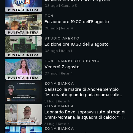
08 ago | Canale 5
PUNTATA INTERA
TG4
Edizione ore 19.00 dell'8 agosto
08 ago | Rete 4
PUNTATA INTERA
STUDIO APERTO
Edizione ore 18.30 dell'8 agosto
08 ago | Italia 1
PUNTATA INTERA
TG4 - DIARIO DEL GIORNO
Venerdì 7 agosto
07 ago | Rete 4
PUNTATA INTERA
ZONA BIANCA
Garlasco, la madre di Andrea Sempio:
"Mio marito quando parla ricama sulle
cose"
31 lug | Rete 4
ZONA BIANCA
Leonardo Bove, sopravvissuto al rogo di
Crans-Montana, la squadra di calcio: "Ti
aspettiamo"
31 lug | Rete 4
ZONA BIANCA