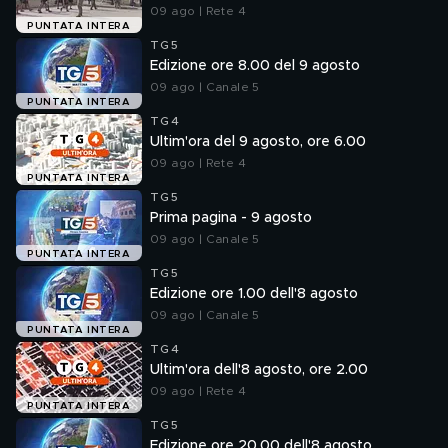
09 ago | Rete 4
PUNTATA INTERA
TG5
Edizione ore 8.00 del 9 agosto
09 ago | Canale 5
PUNTATA INTERA
TG4
Ultim'ora del 9 agosto, ore 6.00
09 ago | Rete 4
PUNTATA INTERA
TG5
Prima pagina - 9 agosto
09 ago | Canale 5
PUNTATA INTERA
TG5
Edizione ore 1.00 dell'8 agosto
09 ago | Canale 5
PUNTATA INTERA
TG4
Ultim'ora dell'8 agosto, ore 2.00
09 ago | Rete 4
PUNTATA INTERA
TG5
Edizione ore 20.00 dell'8 agosto