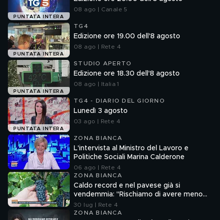
08 ago | Canale 5
PUNTATA INTERA
TG4
Edizione ore 19.00 dell'8 agosto
08 ago | Rete 4
PUNTATA INTERA
STUDIO APERTO
Edizione ore 18.30 dell'8 agosto
08 ago | Italia 1
PUNTATA INTERA
TG4 - DIARIO DEL GIORNO
Lunedì 3 agosto
03 ago | Rete 4
PUNTATA INTERA
ZONA BIANCA
L'intervista al Ministro del Lavoro e
Politiche Sociali Marina Calderone
06 ago | Rete 4
ZONA BIANCA
Caldo record e nel pavese già si
vendemmia: "Rischiamo di avere meno
vino"
30 lug | Rete 4
ZONA BIANCA