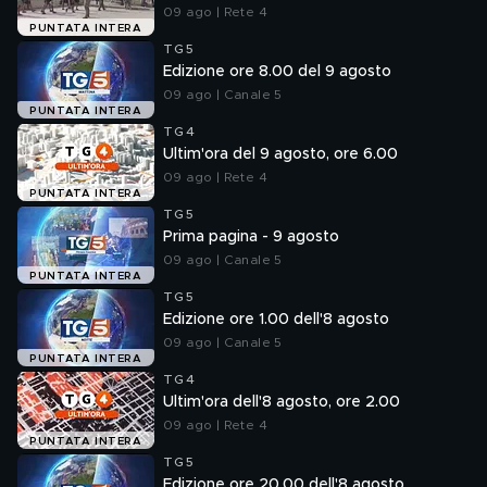
09 ago | Rete 4
PUNTATA INTERA
TG5
Edizione ore 8.00 del 9 agosto
09 ago | Canale 5
PUNTATA INTERA
TG4
Ultim'ora del 9 agosto, ore 6.00
09 ago | Rete 4
PUNTATA INTERA
TG5
Prima pagina - 9 agosto
09 ago | Canale 5
PUNTATA INTERA
TG5
Edizione ore 1.00 dell'8 agosto
09 ago | Canale 5
PUNTATA INTERA
TG4
Ultim'ora dell'8 agosto, ore 2.00
09 ago | Rete 4
PUNTATA INTERA
TG5
Edizione ore 20.00 dell'8 agosto