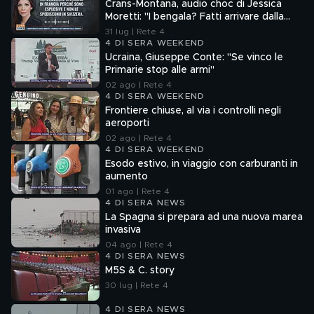
Crans-Montana, audio choc di Jessica
Moretti: "I bengala? Fatti arrivare dalla
Francia"
31 lug | Rete 4
4 DI SERA WEEKEND
Ucraina, Giuseppe Conte: "Se vinco le
Primarie stop alle armi"
02 ago | Rete 4
4 DI SERA WEEKEND
Frontiere chiuse, al via i controlli negli
aeroporti
02 ago | Rete 4
4 DI SERA WEEKEND
Esodo estivo, in viaggio con carburanti in
aumento
01 ago | Rete 4
4 DI SERA NEWS
La Spagna si prepara ad una nuova marea
invasiva
04 ago | Rete 4
4 DI SERA NEWS
M5S & C. story
30 lug | Rete 4
4 DI SERA NEWS