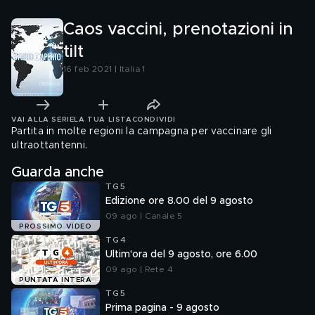
Caos vaccini, prenotazioni in
tilt
16 feb 2021 | Italia 1
VAI ALLA SERIE
LA TUA LISTA
CONDIVIDI
Partita in molte regioni la campagna per vaccinare gli
ultraottantenni.
Guarda anche
TG5
Edizione ore 8.00 del 9 agosto
09 ago | Canale 5
PROSSIMO VIDEO
TG4
Ultim'ora del 9 agosto, ore 6.00
09 ago | Rete 4
PUNTATA INTERA
TG5
Prima pagina - 9 agosto