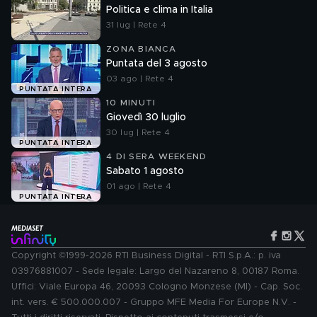
Politica e clima in Italia
31 lug | Rete 4
ZONA BIANCA
Puntata del 3 agosto
03 ago | Rete 4
PUNTATA INTERA
10 MINUTI
Giovedì 30 luglio
30 lug | Rete 4
PUNTATA INTERA
4 DI SERA WEEKEND
Sabato 1 agosto
01 ago | Rete 4
PUNTATA INTERA
Copyright ©1999-2026 RTI Business Digital - RTI S.p.A.: p. iva
03976881007 - Sede legale: Largo del Nazareno 8, 00187 Roma.
Uffici: Viale Europa 46, 20093 Cologno Monzese (MI) - Cap. Soc.
int. vers. € 500.000.007 - Gruppo MFE Media For Europe N.V. -