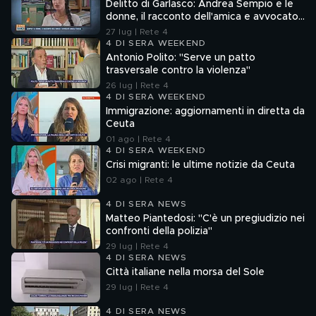
Delitto di Garlasco: Andrea Sempio e le
donne, il racconto dell'amica e avvocato
Angela Taccia
27 lug | Rete 4
4 DI SERA WEEKEND
Antonio Polito: "Serve un patto
trasversale contro la violenza"
26 lug | Rete 4
4 DI SERA WEEKEND
Immigrazione: aggiornamenti in diretta da
Ceuta
01 ago | Rete 4
4 DI SERA WEEKEND
Crisi migranti: le ultime notizie da Ceuta
02 ago | Rete 4
4 DI SERA NEWS
Matteo Piantedosi: "C'è un pregiudizio nei
confronti della polizia"
29 lug | Rete 4
4 DI SERA NEWS
Città italiane nella morsa del Sole
29 lug | Rete 4
4 DI SERA NEWS