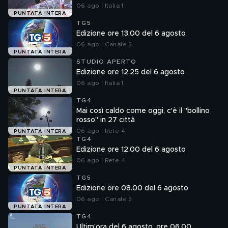
06 ago | Italia 1
PUNTATA INTERA
TG5
Edizione ore 13.00 del 6 agosto
06 ago | Canale 5
PUNTATA INTERA
STUDIO APERTO
Edizione ore 12.25 del 6 agosto
06 ago | Italia 1
PUNTATA INTERA
TG4
Mai così caldo come oggi, c'è il "bollino
rosso" in 27 città
06 ago | Rete 4
PUNTATA INTERA
TG4
Edizione ore 12.00 del 6 agosto
06 ago | Rete 4
PUNTATA INTERA
TG5
Edizione ore 08.00 del 6 agosto
06 ago | Canale 5
PUNTATA INTERA
TG4
Ultim'ora del 6 agosto, ore 06.00