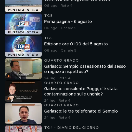
06 ago | Rete 4
PUNTATA INTERA
TG5
Prima pagina - 6 agosto
06 ago | Canale 5
PUNTATA INTERA
TG5
Edizione ore 01.00 del 5 agosto
06 ago | Canale 5
PUNTATA INTERA
QUARTO GRADO
Garlasco: Sempio ossessionato dal sesso
o ragazzo rispettoso?
24 lug | Rete 4
QUARTO GRADO
Garlasco: consulente Poggi, c'è stata
contaminazione sulle unghie?
24 lug | Rete 4
QUARTO GRADO
Garlasco: le tre telefonate di Sempio
24 lug | Rete 4
TG4 - DIARIO DEL GIORNO