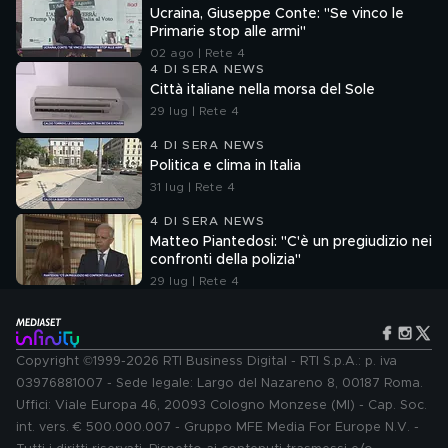
Ucraina, Giuseppe Conte: "Se vinco le
Primarie stop alle armi"
02 ago | Rete 4
4 DI SERA NEWS
Città italiane nella morsa del Sole
29 lug | Rete 4
4 DI SERA NEWS
Politica e clima in Italia
31 lug | Rete 4
4 DI SERA NEWS
Matteo Piantedosi: "C'è un pregiudizio nei
confronti della polizia"
29 lug | Rete 4
Copyright ©1999-2026 RTI Business Digital - RTI S.p.A.: p. iva
03976881007 - Sede legale: Largo del Nazareno 8, 00187 Roma.
Uffici: Viale Europa 46, 20093 Cologno Monzese (MI) - Cap. Soc.
int. vers. € 500.000.007 - Gruppo MFE Media For Europe N.V. -