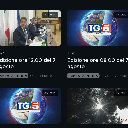
25 MIN
34 MIN
G4
TG5
dizione ore 12.00 del 7
Edizione ore 08.00 del 
gosto
agosto
07 ago | Rete 4
07 ago | Canale
UNTATA INTERA
PUNTATA INTERA
30 MIN
19 MIN