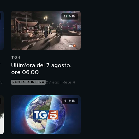
19 MIN
TG4
7
Ultim'ora del 7 agosto,
ore 06.00
 5
07 ago | Rete 4
PUNTATA INTERA
41 MIN