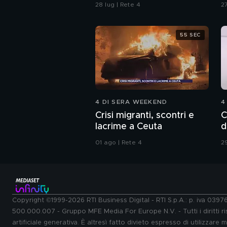
Procura di Pavia non ha
d
28 lug | Rete 4
27
dubbi: l'impronta 33 è la
pistola fumante
55 SEC
4 DI SERA WEEKEND
4
Crisi migranti, scontri e
C
lacrime a Ceuta
d
01 ago | Rete 4
29
Copyright ©1999-2026 RTI Business Digital - RTI S.p.A.: p. iva 039
500.000.007 - Gruppo MFE Media For Europe N.V. - Tutti i diritti ris
artificiale generativa. È altresì fatto divieto espresso di utilizzare