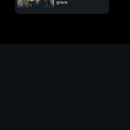
grave
Maturità: conto alla
rovescia
Anche in Sardegna...
"Troppo occidentale",
le dà fuoco
Accoltellato alla festa
del paese