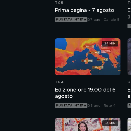
TG5
T
Prima pagina - 7 agosto
E
a
07 ago | Canale 5
PUNTATA INTERA
P
34 MIN
TG4
S
Edizione ore 19.00 del 6
E
agosto
a
06 ago | Rete 4
PUNTATA INTERA
P
51 MIN