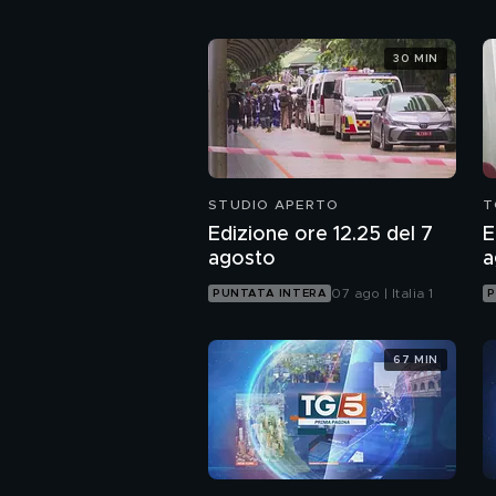
30 MIN
STUDIO APERTO
T
Edizione ore 12.25 del 7
E
agosto
a
07 ago | Italia 1
PUNTATA INTERA
P
67 MIN