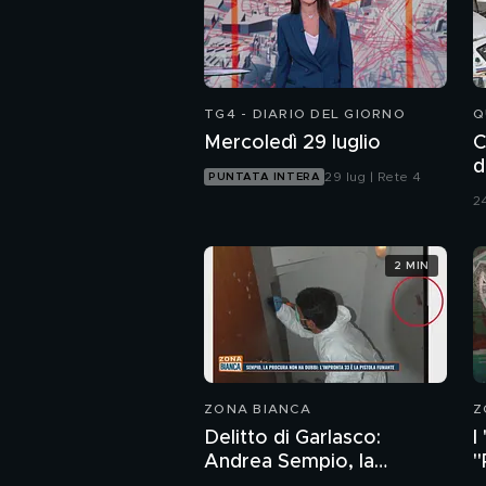
TG4 - DIARIO DEL GIORNO
Q
Mercoledì 29 luglio
C
d
29 lug | Rete 4
PUNTATA INTERA
24
2 MIN
ZONA BIANCA
Z
Delitto di Garlasco:
I
Andrea Sempio, la
"