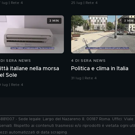
ella strada"
 lug | Rete 4
25 lug | Rete 4
3 MIN
3 MIN
 DI SERA NEWS
4 DI SERA NEWS
ittà italiane nella morsa
Politica e clima in Italia
el Sole
31 lug | Rete 4
 lug | Rete 4
76881007 - Sede legale: Largo del Nazareno 8, 00187 Roma. Uffici: Vial
ervati. Rispetto ai contenuti trasmessi e/o riprodotti è vietata ogni uti
 mezzi automatizzati di data scraping.