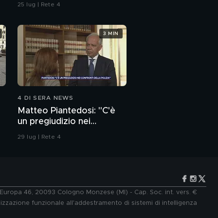
dell'ordine
25 lug | Rete 4
3 MIN
4 DI SERA NEWS
Matteo Piantedosi: "C'è
un pregiudizio nei
confronti della polizia"
29 lug | Rete 4
e Europa 46, 20093 Cologno Monzese (MI) - Cap. Soc. int. vers. €
lizzazione funzionale all'addestramento di sistemi di intelligenza