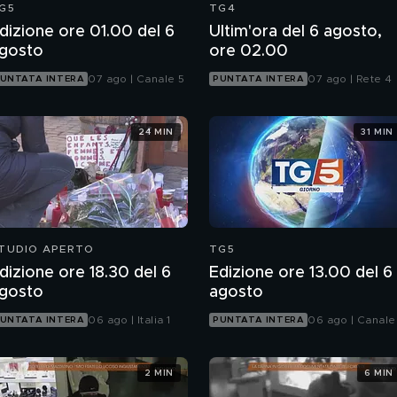
G5
TG4
dizione ore 01.00 del 6
Ultim'ora del 6 agosto,
gosto
ore 02.00
07 ago | Canale 5
07 ago | Rete 4
UNTATA INTERA
PUNTATA INTERA
24 MIN
31 MIN
TUDIO APERTO
TG5
dizione ore 18.30 del 6
Edizione ore 13.00 del 6
gosto
agosto
06 ago | Italia 1
06 ago | Canale
UNTATA INTERA
PUNTATA INTERA
2 MIN
6 MIN