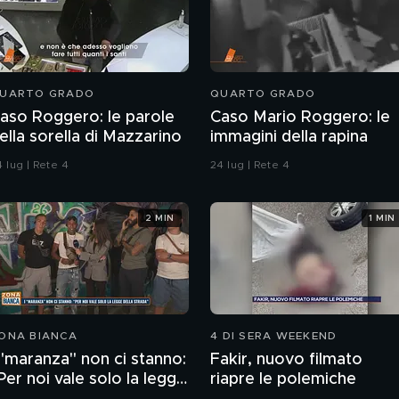
UARTO GRADO
QUARTO GRADO
aso Roggero: le parole
Caso Mario Roggero: le
ella sorella di Mazzarino
immagini della rapina
 lug | Rete 4
24 lug | Rete 4
2 MIN
1 MIN
ONA BIANCA
4 DI SERA WEEKEND
 "maranza" non ci stanno:
Fakir, nuovo filmato
Per noi vale solo la legge
riapre le polemiche