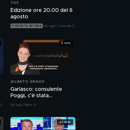
TG5
Edizione ore 20.00 del 6
agosto
06 ago | Canale 5
PUNTATA INTERA
5 MIN
QUARTO GRADO
Garlasco: consulente
Poggi, c'è stata
contaminazione sulle
 5
24 lug | Rete 4
unghie?
23 MIN