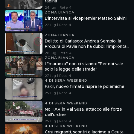
rapina
24 lug | Rete 4
ZONA BIANCA
L'intervista al vicepremier Matteo Salvini
27 lug | Rete 4
ZONA BIANCA
Delitto di Garlasco: Andrea Sempio, la
Procura di Pavia non ha dubbi: l'impronta
33 è la pistola fumante
28 lug | Rete 4
ZONA BIANCA
I "maranza" non ci stanno: "Per noi vale
solo la legge della strada"
27 lug | Rete 4
4 DI SERA WEEKEND
Fakir, nuovo filmato riapre le polemiche
25 lug | Rete 4
4 DI SERA WEEKEND
No TAV in Val Susa, attacco alle forze
dell'ordine
25 lug | Rete 4
4 DI SERA WEEKEND
Crisi migranti, scontri e lacrime a Ceuta