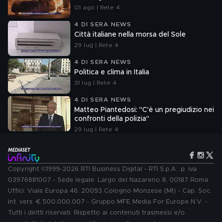
01 ago | Rete 4
4 DI SERA NEWS
Città italiane nella morsa del Sole
29 lug | Rete 4
4 DI SERA NEWS
Politica e clima in Italia
31 lug | Rete 4
4 DI SERA NEWS
Matteo Piantedosi: "C'è un pregiudizio nei
confronti della polizia"
29 lug | Rete 4
Copyright ©1999-2026 RTI Business Digital - RTI S.p.A.: p. iva
03976881007 - Sede legale: Largo del Nazareno 8, 00187 Roma.
Uffici: Viale Europa 46, 20093 Cologno Monzese (MI) - Cap. Soc.
int. vers. € 500.000.007 - Gruppo MFE Media For Europe N.V. -
Tutti i diritti riservati. Rispetto ai contenuti trasmessi e/o