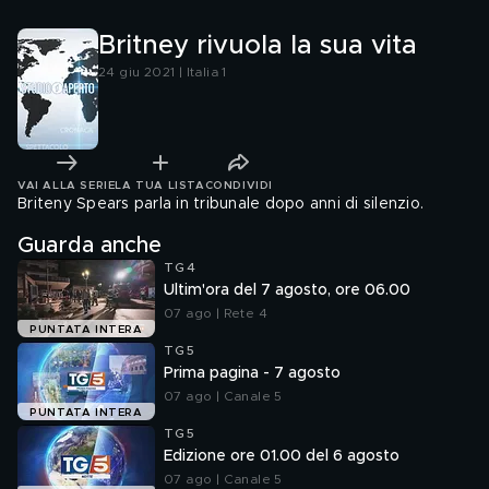
Britney rivuola la sua vita
24 giu 2021 | Italia 1
VAI ALLA SERIE
LA TUA LISTA
CONDIVIDI
Briteny Spears parla in tribunale dopo anni di silenzio.
Guarda anche
TG4
Ultim'ora del 7 agosto, ore 06.00
07 ago | Rete 4
PUNTATA INTERA
TG5
Prima pagina - 7 agosto
07 ago | Canale 5
PUNTATA INTERA
TG5
Edizione ore 01.00 del 6 agosto
07 ago | Canale 5