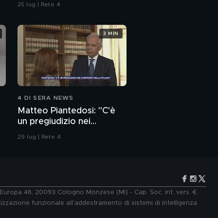
25 lug | Rete 4
3 MIN
4 DI SERA NEWS
Matteo Piantedosi: "C'è
un pregiudizio nei
confronti della polizia"
29 lug | Rete 4
e Europa 46, 20093 Cologno Monzese (MI) - Cap. Soc. int. vers. €
lizzazione funzionale all'addestramento di sistemi di intelligenza