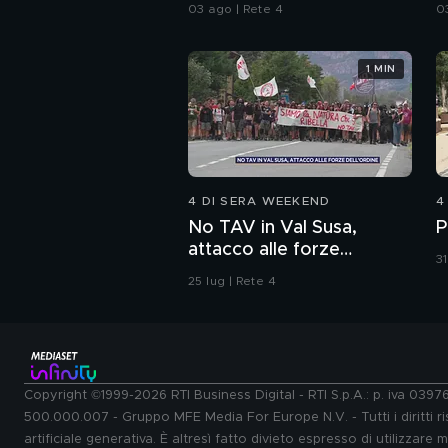
spazzatura
d
03 ago | Rete 4
0
1 MIN
4 DI SERA WEEKEND
4
No TAV in Val Susa,
P
attacco alle forze
31
dell'ordine
25 lug | Rete 4
Copyright ©1999-2026 RTI Business Digital - RTI S.p.A.: p. iva 039
500.000.007 - Gruppo MFE Media For Europe N.V. - Tutti i diritti ris
artificiale generativa. È altresì fatto divieto espresso di utilizzare