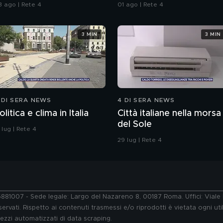
ell'assassino?
da Ceuta
3 ago | Rete 4
01 ago | Rete 4
3 MIN
3 MIN
 DI SERA NEWS
4 DI SERA NEWS
olitica e clima in Italia
Città italiane nella morsa
del Sole
 lug | Rete 4
29 lug | Rete 4
76881007 - Sede legale: Largo del Nazareno 8, 00187 Roma. Uffici: Vial
ervati. Rispetto ai contenuti trasmessi e/o riprodotti è vietata ogni uti
 mezzi automatizzati di data scraping.