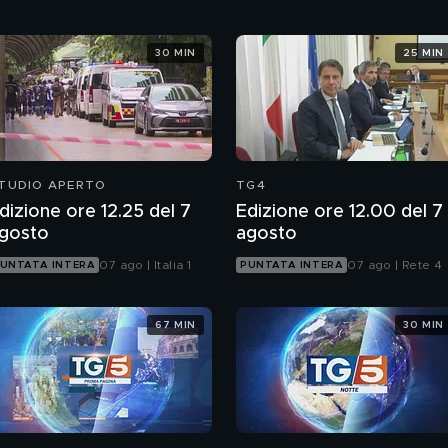
30 MIN
25 MIN
TUDIO APERTO
TG4
dizione ore 12.25 del 7
Edizione ore 12.00 del 7
gosto
agosto
07 ago | Italia 1
07 ago | Rete 4
UNTATA INTERA
PUNTATA INTERA
67 MIN
30 MIN