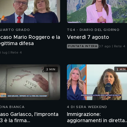
UARTO GRADO
TG4 - DIARIO DEL GIORNO
l caso Mario Roggero e la
Venerdì 7 agosto
egittima difesa
07 ago | Rete 4
PUNTATA INTERA
 lug | Rete 4
2 MIN
2 MIN
ONA BIANCA
4 DI SERA WEEKEND
aso Garlasco, l'impronta
Immigrazione:
3 è la firma
aggiornamenti in diretta