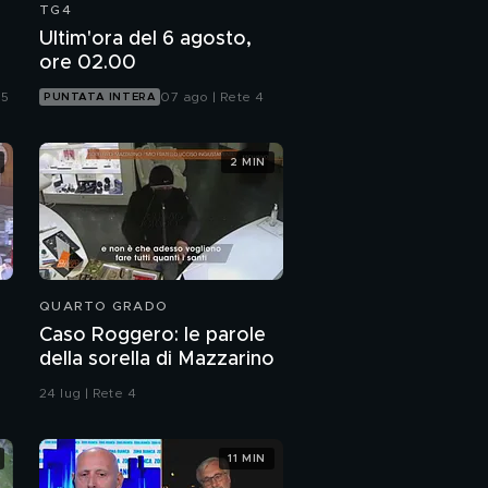
TG4
Ultim'ora del 6 agosto,
ore 02.00
 5
07 ago | Rete 4
PUNTATA INTERA
2 MIN
QUARTO GRADO
Caso Roggero: le parole
della sorella di Mazzarino
24 lug | Rete 4
11 MIN