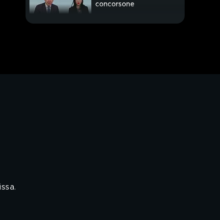
concorsone
PROSSIMO VIDEO
Arrestata la "mamma
dell'Isis"
Preso il killer, voleva
torturali
ssa.