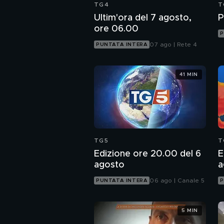
TG4
T
Ultim'ora del 7 agosto,
P
ore 06.00
P
07 ago | Rete 4
PUNTATA INTERA
41 MIN
TG5
T
Edizione ore 20.00 del 6
E
agosto
a
06 ago | Canale 5
PUNTATA INTERA
P
5 MIN