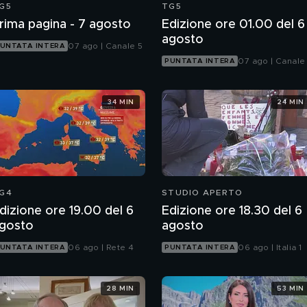
G5
TG5
rima pagina - 7 agosto
Edizione ore 01.00 del 6
agosto
07 ago | Canale 5
UNTATA INTERA
07 ago | Canale
PUNTATA INTERA
34 MIN
24 MIN
G4
STUDIO APERTO
dizione ore 19.00 del 6
Edizione ore 18.30 del 6
gosto
agosto
06 ago | Rete 4
06 ago | Italia 1
UNTATA INTERA
PUNTATA INTERA
28 MIN
53 MIN