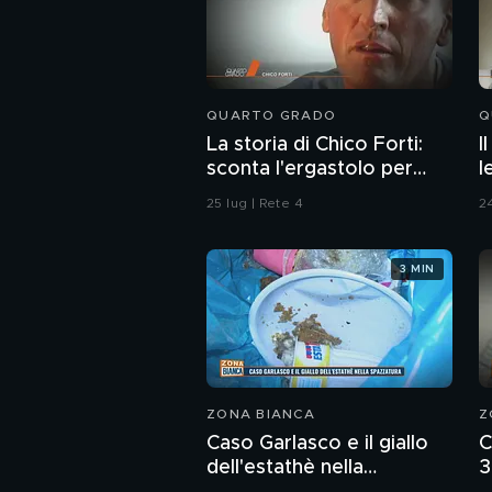
QUARTO GRADO
Q
La storia di Chico Forti:
I
sconta l'ergastolo per
l
omicidio
25 lug | Rete 4
24
3 MIN
ZONA BIANCA
Z
Caso Garlasco e il giallo
C
dell'estathè nella
3