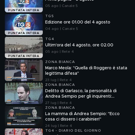
05 ago | Canale 5
PUNTATA INTERA
TG5
Edizione ore 01.00 del 4 agosto
04 ago | Canale 5
PUNTATA INTERA
TG4
Ultim'ora del 4 agosto, ore 02.00
05 ago | Rete 4
PUNTATA INTERA
ZONA BIANCA
Marco Meola: "Quella di Roggero è stata
legittima difesa"
23 lug | Rete 4
ZONA BIANCA
Delitto di Garlasco, la personalità di
Andrea Sempio per gli inquirenti:
"Ossessionato e bugiardo"
27 lug | Rete 4
ZONA BIANCA
La mamma di Andrea Sempio: "Ecco
cosa ci dissero i carabinieri"
24 lug | Rete 4
TG4 - DIARIO DEL GIORNO