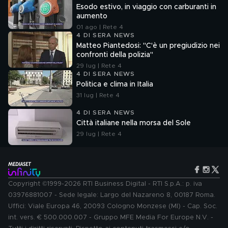
Esodo estivo, in viaggio con carburanti in
aumento
01 ago | Rete 4
4 DI SERA NEWS
Matteo Piantedosi: "C'è un pregiudizio nei
confronti della polizia"
29 lug | Rete 4
4 DI SERA NEWS
Politica e clima in Italia
31 lug | Rete 4
4 DI SERA NEWS
Città italiane nella morsa del Sole
29 lug | Rete 4
Copyright ©1999-2026 RTI Business Digital - RTI S.p.A.: p. iva
03976881007 - Sede legale: Largo del Nazareno 8, 00187 Roma.
Uffici: Viale Europa 46, 20093 Cologno Monzese (MI) - Cap. Soc.
int. vers. € 500.000.007 - Gruppo MFE Media For Europe N.V. -