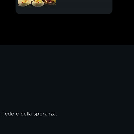
105 mi casa ospita i
live di grandi artisti
italiani
E tornano anche i
Negramaro
Bocelli canta un
Morricone inedito
Dieta sempre più
mediterranea
PROSSIMO VIDEO
Carlo, 72 anni da
aspirante Re
la fede e della speranza.
Biden-Trump, ancora
sfida in piazza