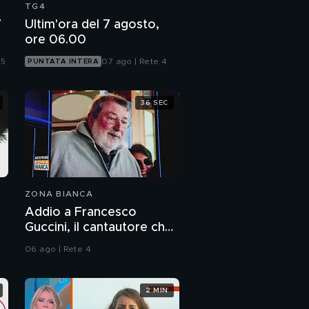
TG4
7
Ultim'ora del 7 agosto,
ore 06.00
 5
07 ago | Rete 4
PUNTATA INTERA
36 SEC
ZONA BIANCA
Addio a Francesco
Guccini, il cantautore che
ha raccontato l'Italia
06 ago | Rete 4
2 MIN