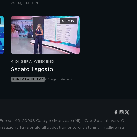
29 lug | Rete 4
56 MIN
4 DI SERA WEEKEND
Sabato 1 agosto
01 ago | Rete 4
PUNTATA INTERA
e Europa 46, 20093 Cologno Monzese (MI) - Cap. Soc. int. vers. €
lizzazione funzionale all'addestramento di sistemi di intelligenza