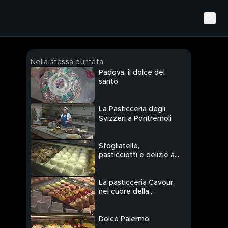
Nella stessa puntata
Padova, il dolce del
santo
La Pasticceria degli
Svizzeri a Pontremoli
Sfogliatelle,
pasticciotti e delizie al
limone: siamo ad
Amalfi
La pasticceria Cavour,
nel cuore della
Bergamo antica
Dolce Palermo