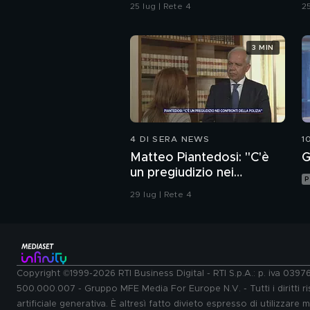
d
25 lug | Rete 4
25
3 MIN
4 DI SERA NEWS
1
Matteo Piantedosi: "C'è
G
un pregiudizio nei
P
confronti della polizia"
29 lug | Rete 4
Copyright ©1999-2026 RTI Business Digital - RTI S.p.A.: p. iva 039
500.000.007 - Gruppo MFE Media For Europe N.V. - Tutti i diritti ris
artificiale generativa. È altresì fatto divieto espresso di utilizzare