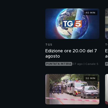
40 MIN
TG5
T
Edizione ore 20.00 del 7
E
agosto
a
07 ago | Canale 5
PUNTATA INTERA
P
30 MIN