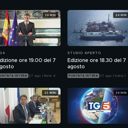
34 MIN
24 MIN
G4
STUDIO APERTO
dizione ore 19.00 del 7
Edizione ore 18.30 del 7
gosto
agosto
07 ago | Rete 4
07 ago | Italia 1
UNTATA INTERA
PUNTATA INTERA
25 MIN
34 MIN