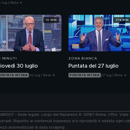
ell'ordine
 lug | Rete 4
10 MIN
178 MIN
0 MINUTI
ZONA BIANCA
iovedì 30 luglio
Puntata del 27 luglio
30 lug | Rete 4
27 lug | Rete 4
UNTATA INTERA
PUNTATA INTERA
76881007 - Sede legale: Largo del Nazareno 8, 00187 Roma. Uffici: Vial
ervati. Rispetto ai contenuti trasmessi e/o riprodotti è vietata ogni uti
 mezzi automatizzati di data scraping.