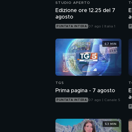
STUDIO APERTO
T
Edizione ore 12.25 del 7
E
agosto
a
07 ago | Italia 1
PUNTATA INTERA
P
67 MIN
TG5
T
Prima pagina - 7 agosto
E
a
07 ago | Canale 5
PUNTATA INTERA
P
53 MIN