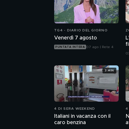
TG4 - DIARIO DEL GIORNO
Z
Venerdì 7 agosto
L
f
07 ago | Rete 4
PUNTATA INTERA
o
0
3 MIN
4 DI SERA WEEKEND
4
Italiani in vacanza con il
N
caro benzina
a