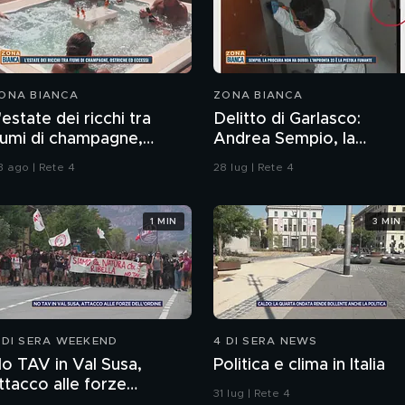
ONA BIANCA
ZONA BIANCA
'estate dei ricchi tra
Delitto di Garlasco:
iumi di champagne,
Andrea Sempio, la
striche ed eccessi
Procura di Pavia non ha
3 ago | Rete 4
28 lug | Rete 4
dubbi: l'impronta 33 è la
pistola fumante
1 MIN
3 MIN
 DI SERA WEEKEND
4 DI SERA NEWS
o TAV in Val Susa,
Politica e clima in Italia
ttacco alle forze
31 lug | Rete 4