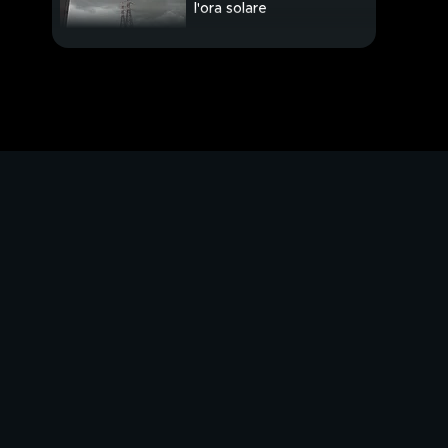
l'ora solare
Halloween sbarca a
Gardaland e non solo
Inno
all'amore..."Universale"
Bobo Vieri ospite di
Verissimo