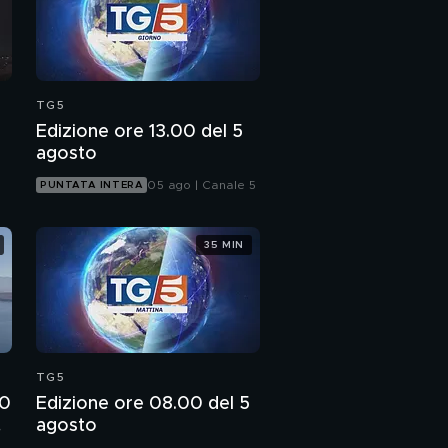
TG5
Edizione ore 13.00 del 5
agosto
05 ago | Canale 5
PUNTATA INTERA
35 MIN
TG5
00
Edizione ore 08.00 del 5
o
agosto