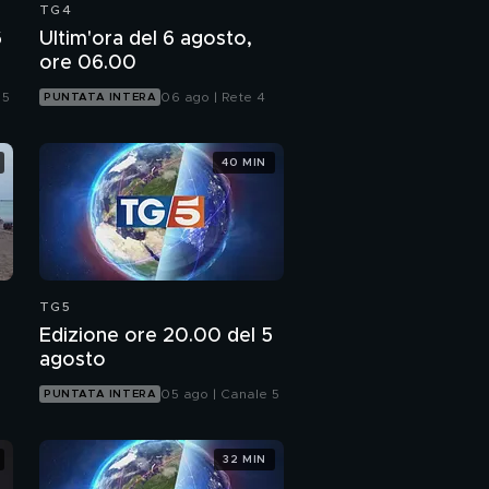
TG4
6
Ultim'ora del 6 agosto,
ore 06.00
 5
06 ago | Rete 4
PUNTATA INTERA
40 MIN
TG5
Edizione ore 20.00 del 5
agosto
05 ago | Canale 5
PUNTATA INTERA
32 MIN