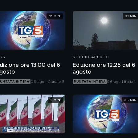
31 MIN
31 MIN
G5
STUDIO APERTO
dizione ore 13.00 del 6
Edizione ore 12.25 del 6
gosto
agosto
06 ago | Canale 5
06 ago | Italia 1
UNTATA INTERA
PUNTATA INTERA
2 MIN
35 MIN