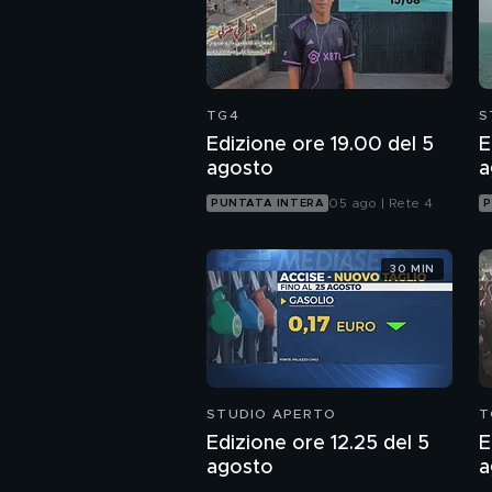
TG4
S
Edizione ore 19.00 del 5
E
agosto
a
05 ago | Rete 4
PUNTATA INTERA
P
30 MIN
STUDIO APERTO
T
Edizione ore 12.25 del 5
E
agosto
a