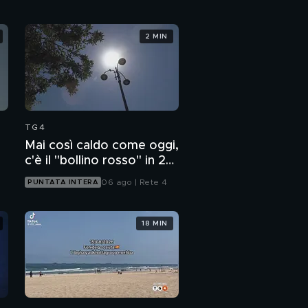
2 MIN
TG4
Mai così caldo come oggi,
c'è il "bollino rosso" in 27
città
06 ago | Rete 4
PUNTATA INTERA
18 MIN