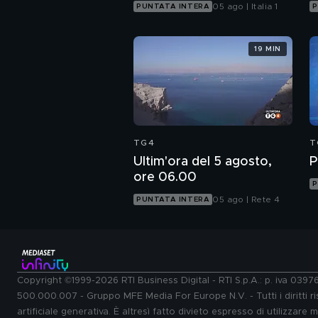
05 ago | Italia 1
PUNTATA INTERA
P
19 MIN
TG4
T
Ultim'ora del 5 agosto,
P
ore 06.00
P
05 ago | Rete 4
PUNTATA INTERA
Copyright ©1999-2026 RTI Business Digital - RTI S.p.A.: p. iva 039
500.000.007 - Gruppo MFE Media For Europe N.V. - Tutti i diritti ris
artificiale generativa. È altresì fatto divieto espresso di utilizzare