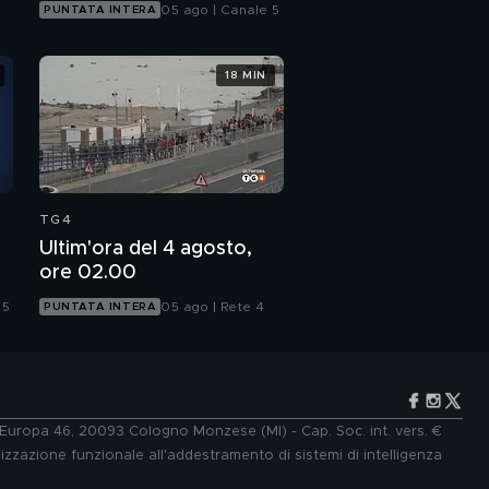
05 ago | Canale 5
PUNTATA INTERA
18 MIN
TG4
Ultim'ora del 4 agosto,
ore 02.00
 5
05 ago | Rete 4
PUNTATA INTERA
e Europa 46, 20093 Cologno Monzese (MI) - Cap. Soc. int. vers. €
lizzazione funzionale all'addestramento di sistemi di intelligenza