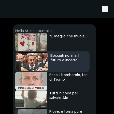
Nella stessa puntata
"È meglio che muoia…"
Bocciati no, ma il
futuro è incerto
Ecco il bombarolo, fan
di Trump
PROSSIMO VIDEO
Tutti in coda per
salvare Ale
Piove, e torna pure