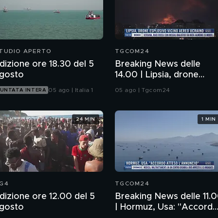
TUDIO APERTO
TGCOM24
dizione ore 18.30 del 5
Breaking News delle
gosto
14.00 | Lipsia, drone
esplosivo vicino aereo
05 ago | Italia 1
05 ago | Tgcom24
UNTATA INTERA
ucraino
24 MIN
1 MIN
G4
TGCOM24
dizione ore 12.00 del 5
Breaking News delle 11.
gosto
| Hormuz, Usa: "Accord