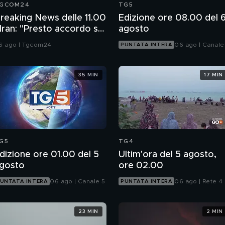
GCOM24
TG5
reaking News delle 11.00
Edizione ore 08.00 del 
 Iran: "Presto accordo se
agosto
sa non ci sabotano"
6 ago | Tgcom24
06 ago | Canale
PUNTATA INTERA
35 MIN
17 MIN
G5
TG4
dizione ore 01.00 del 5
Ultim'ora del 5 agosto,
gosto
ore 02.00
06 ago | Canale 5
06 ago | Rete 4
UNTATA INTERA
PUNTATA INTERA
23 MIN
2 MIN