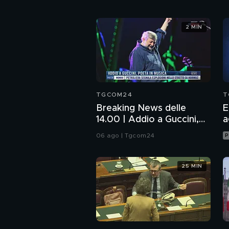
2 MIN
TGCOM24
T
Breaking News delle
E
14.00 | Addio a Guccini,
a
poeta in musica
06 ago | Tgcom24
P
25 MIN