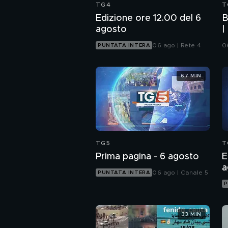
TG4
T
Edizione ore 12.00 del 6
B
agosto
|
U
06 ago | Rete 4
0
PUNTATA INTERA
67 MIN
TG5
T
Prima pagina - 6 agosto
E
a
06 ago | Canale 5
PUNTATA INTERA
P
33 MIN