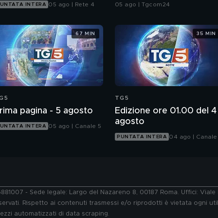
atteso l'annuncio"
05 ago | Rete 4
05 ago | Tgcom24
UNTATA INTERA
67 MIN
35 MIN
G5
TG5
rima pagina - 5 agosto
Edizione ore 01.00 del 4
agosto
05 ago | Canale 5
UNTATA INTERA
04 ago | Canale
PUNTATA INTERA
76881007 - Sede legale: Largo del Nazareno 8, 00187 Roma. Uffici: Vial
ervati. Rispetto ai contenuti trasmessi e/o riprodotti è vietata ogni uti
 mezzi automatizzati di data scraping.