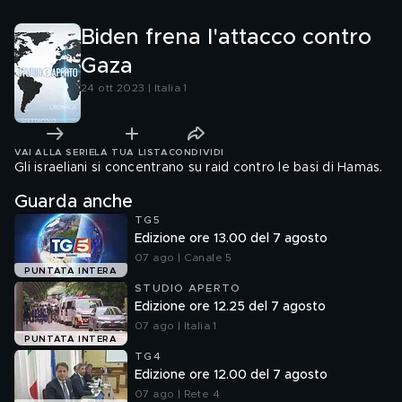
Biden frena l'attacco contro
Gaza
24 ott 2023 | Italia 1
VAI ALLA SERIE
LA TUA LISTA
CONDIVIDI
Gli israeliani si concentrano su raid contro le basi di Hamas.
Guarda anche
TG5
Edizione ore 13.00 del 7 agosto
07 ago | Canale 5
PUNTATA INTERA
STUDIO APERTO
Edizione ore 12.25 del 7 agosto
07 ago | Italia 1
PUNTATA INTERA
TG4
Edizione ore 12.00 del 7 agosto
07 ago | Rete 4