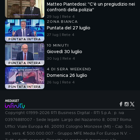
Matteo Piantedosi: "C'è un pregiudizio nei
confronti della polizia"
29 lug | Rete 4
ZONA BIANCA
Puntata del 27 luglio
27 lug | Rete 4
PUNTATA INTERA
10 MINUTI
Giovedì 30 luglio
30 lug | Rete 4
PUNTATA INTERA
4 DI SERA WEEKEND
Domenica 26 luglio
26 lug | Rete 4
PUNTATA INTERA
Copyright ©1999-2026 RTI Business Digital - RTI S.p.A.: p. iva
03976881007 - Sede legale: Largo del Nazareno 8, 00187 Roma.
Uffici: Viale Europa 46, 20093 Cologno Monzese (MI) - Cap. Soc.
int. vers. € 500.000.007 - Gruppo MFE Media For Europe N.V. -