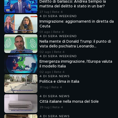
Delitto di Garlasco: Andrea Sempio la
mattina del delitto è stato in un bar?
27 lug | Rete 4
4 DI SERA WEEKEND
Immigrazione: aggiornamenti in diretta da
Ceuta
01 ago | Rete 4
4 DI SERA WEEKEND
Nella mente di Donald Trump: il punto di
vista dello psichiatra Leonardo
Mendolicchio
02 ago | Rete 4
4 DI SERA WEEKEND
Emergenza immigrazione, l'Europa valuta
il modello Italia
02 ago | Rete 4
4 DI SERA NEWS
Politica e clima in Italia
31 lug | Rete 4
4 DI SERA NEWS
Città italiane nella morsa del Sole
29 lug | Rete 4
4 DI SERA NEWS