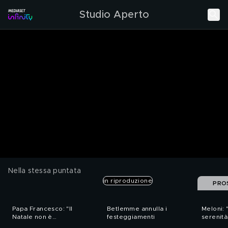
Studio Aperto
Nella stessa puntata
in riproduzione
PRO
Papa Francesco: "Il
Betlemme annulla i
Meloni: 
Natale non è
festeggiamenti
serenità
consumismo"