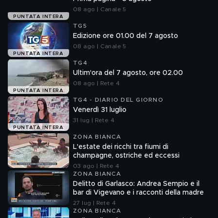
08 ago | Canale 5
PUNTATA INTERA
TG5
Edizione ore 01.00 del 7 agosto
08 ago | Canale 5
PUNTATA INTERA
TG4
Ultim'ora del 7 agosto, ore 02.00
08 ago | Rete 4
PUNTATA INTERA
TG4 - DIARIO DEL GIORNO
Venerdì 31 luglio
31 lug | Rete 4
PUNTATA INTERA
ZONA BIANCA
L'estate dei ricchi tra fiumi di
champagne, ostriche ed eccessi
03 ago | Rete 4
ZONA BIANCA
Delitto di Garlasco: Andrea Sempio e il
bar di Vigevano e i racconti della madre
27 lug | Rete 4
ZONA BIANCA