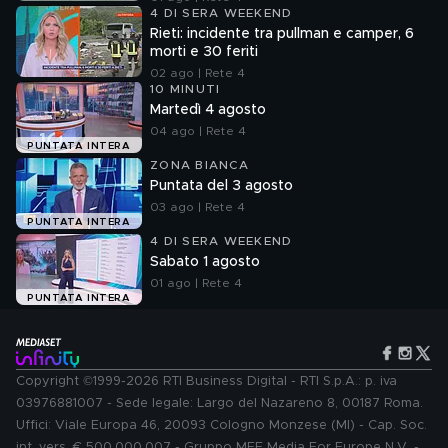
4 DI SERA WEEKEND
Rieti: incidente tra pullman e camper, 6
morti e 30 feriti
02 ago | Rete 4
10 MINUTI
Martedì 4 agosto
04 ago | Rete 4
PUNTATA INTERA
ZONA BIANCA
Puntata del 3 agosto
03 ago | Rete 4
PUNTATA INTERA
4 DI SERA WEEKEND
Sabato 1 agosto
01 ago | Rete 4
PUNTATA INTERA
Copyright ©1999-2026 RTI Business Digital - RTI S.p.A.: p. iva
03976881007 - Sede legale: Largo del Nazareno 8, 00187 Roma.
Uffici: Viale Europa 46, 20093 Cologno Monzese (MI) - Cap. Soc.
int. vers. € 500.000.007 - Gruppo MFE Media For Europe N.V. -