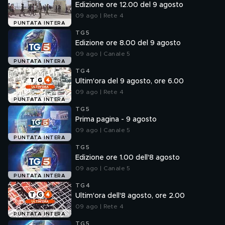
Edizione ore 12.00 del 9 agosto
09 ago | Rete 4
PUNTATA INTERA
TG5
Edizione ore 8.00 del 9 agosto
09 ago | Canale 5
PUNTATA INTERA
TG4
Ultim'ora del 9 agosto, ore 6.00
09 ago | Rete 4
PUNTATA INTERA
TG5
Prima pagina - 9 agosto
09 ago | Canale 5
PUNTATA INTERA
TG5
Edizione ore 1.00 dell'8 agosto
09 ago | Canale 5
PUNTATA INTERA
TG4
Ultim'ora dell'8 agosto, ore 2.00
09 ago | Rete 4
PUNTATA INTERA
TG5