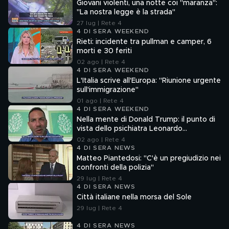
Giovani violenti, una notte coi "maranza":
"La nostra legge è la strada"
27 lug | Rete 4
4 DI SERA WEEKEND
Rieti: incidente tra pullman e camper, 6
morti e 30 feriti
02 ago | Rete 4
4 DI SERA WEEKEND
L'Italia scrive all'Europa: "Riunione urgente
sull'immigrazione"
01 ago | Rete 4
4 DI SERA WEEKEND
Nella mente di Donald Trump: il punto di
vista dello psichiatra Leonardo
Mendolicchio
02 ago | Rete 4
4 DI SERA NEWS
Matteo Piantedosi: "C'è un pregiudizio nei
confronti della polizia"
29 lug | Rete 4
4 DI SERA NEWS
Città italiane nella morsa del Sole
29 lug | Rete 4
4 DI SERA NEWS