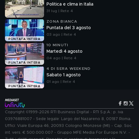
Politica e clima in Italia
31 lug | Rete 4
ZONA BIANCA
Puntata del 3 agosto
03 ago | Rete 4
PUNTATA INTERA
10 MINUTI
Martedì 4 agosto
04 ago | Rete 4
PUNTATA INTERA
4 DI SERA WEEKEND
Sabato 1 agosto
01 ago | Rete 4
PUNTATA INTERA
Copyright ©1999-2026 RTI Business Digital - RTI S.p.A.: p. iva
03976881007 - Sede legale: Largo del Nazareno 8, 00187 Roma.
Uffici: Viale Europa 46, 20093 Cologno Monzese (MI) - Cap. Soc.
int. vers. € 500.000.007 - Gruppo MFE Media For Europe N.V. -