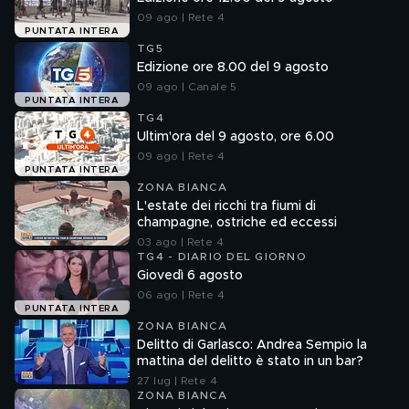
09 ago | Rete 4
PUNTATA INTERA
TG5
Edizione ore 8.00 del 9 agosto
09 ago | Canale 5
PUNTATA INTERA
TG4
Ultim'ora del 9 agosto, ore 6.00
09 ago | Rete 4
PUNTATA INTERA
ZONA BIANCA
L'estate dei ricchi tra fiumi di
champagne, ostriche ed eccessi
03 ago | Rete 4
TG4 - DIARIO DEL GIORNO
Giovedì 6 agosto
06 ago | Rete 4
PUNTATA INTERA
ZONA BIANCA
Delitto di Garlasco: Andrea Sempio la
mattina del delitto è stato in un bar?
27 lug | Rete 4
ZONA BIANCA