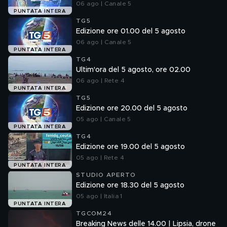
06 ago | Canale 5
PUNTATA INTERA
TG5
Edizione ore 01.00 del 5 agosto
06 ago | Canale 5
PUNTATA INTERA
TG4
Ultim'ora del 5 agosto, ore 02.00
06 ago | Rete 4
PUNTATA INTERA
TG5
Edizione ore 20.00 del 5 agosto
05 ago | Canale 5
PUNTATA INTERA
TG4
Edizione ore 19.00 del 5 agosto
05 ago | Rete 4
PUNTATA INTERA
STUDIO APERTO
Edizione ore 18.30 del 5 agosto
05 ago | Italia 1
PUNTATA INTERA
TGCOM24
Breaking News delle 14.00 | Lipsia, drone