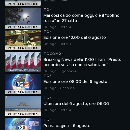
PUNTATA INTERA
TG4
Mai così caldo come oggi, c'è il "bollino
rosso" in 27 città
06 ago | Rete 4
PUNTATA INTERA
TG4
Edizione ore 12.00 del 6 agosto
06 ago | Rete 4
PUNTATA INTERA
TGCOM24
Breaking News delle 11.00 | Iran: "Presto
accordo se Usa non ci sabotano"
06 ago | Tgcom24
TG5
Edizione ore 08.00 del 6 agosto
06 ago | Canale 5
PUNTATA INTERA
TG4
Ultim'ora del 6 agosto, ore 06.00
06 ago | Rete 4
PUNTATA INTERA
TG5
Prima pagina - 6 agosto