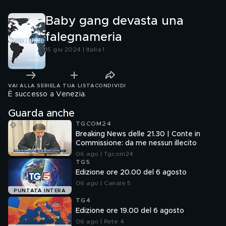
Baby gang devasta una
falegnameria
15 giu 2024 | Italia 1
VAI ALLA SERIE
LA TUA LISTA
CONDIVIDI
È successo a Venezia.
Guarda anche
TGCOM24
Breaking News delle 21.30 | Conte in
Commissione: da me nessun illecito
06 ago | Tgcom24
TG5
Edizione ore 20.00 del 6 agosto
06 ago | Canale 5
PUNTATA INTERA
TG4
Edizione ore 19.00 del 6 agosto
06 ago | Rete 4