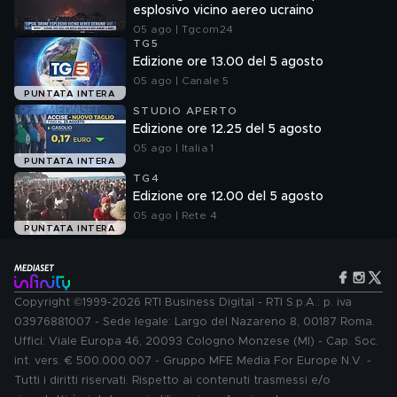
esplosivo vicino aereo ucraino
05 ago | Tgcom24
TG5
Edizione ore 13.00 del 5 agosto
05 ago | Canale 5
PUNTATA INTERA
STUDIO APERTO
Edizione ore 12.25 del 5 agosto
05 ago | Italia 1
PUNTATA INTERA
TG4
Edizione ore 12.00 del 5 agosto
05 ago | Rete 4
PUNTATA INTERA
Copyright ©1999-2026 RTI Business Digital - RTI S.p.A.: p. iva
03976881007 - Sede legale: Largo del Nazareno 8, 00187 Roma.
Uffici: Viale Europa 46, 20093 Cologno Monzese (MI) - Cap. Soc.
int. vers. € 500.000.007 - Gruppo MFE Media For Europe N.V. -
Tutti i diritti riservati. Rispetto ai contenuti trasmessi e/o