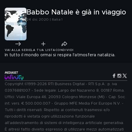
Babbo Natale è già in viaggio
24 dic 2020 | Italia 1
VAI ALLA SERIE
LA TUA LISTA
CONDIVIDI
In tutto il mondo ormai si respira l'atmosfera natalizia.
Copyright ©1999-2026 RTI Business Digital - RTI S.p.A.: p. iva
03976881007 - Sede legale: Largo del Nazareno 8, 00187 Roma.
Uffici: Viale Europa 46, 20093 Cologno Monzese (MI) - Cap. Soc.
int. vers. € 500.000.007 - Gruppo MFE Media For Europe N.V. -
Tutti i diritti riservati. Rispetto ai contenuti trasmessi e/o
riprodotti è vietata ogni utilizzazione funzionale
all'addestramento di sistemi di intelligenza artificiale generativa.
È altresì fatto divieto espresso di utilizzare mezzi automatizzati