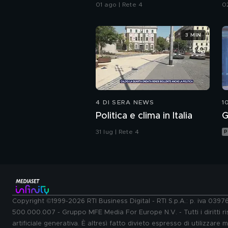
da Ceuta
01 ago | Rete 4
0
3 MIN
4 DI SERA NEWS
1
Politica e clima in Italia
G
31 lug | Rete 4
P
Copyright ©1999-2026 RTI Business Digital - RTI S.p.A.: p. iva 039
500.000.007 - Gruppo MFE Media For Europe N.V. - Tutti i diritti ris
artificiale generativa. È altresì fatto divieto espresso di utilizzare