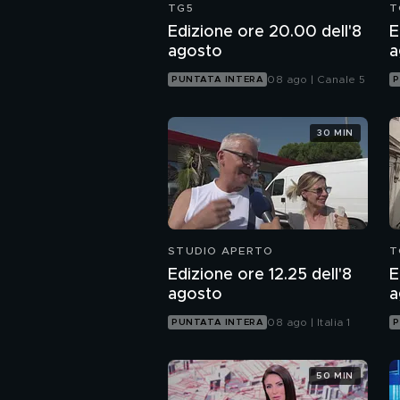
TG5
T
Edizione ore 20.00 dell'8
E
agosto
a
08 ago | Canale 5
PUNTATA INTERA
P
30 MIN
STUDIO APERTO
T
Edizione ore 12.25 dell'8
E
agosto
a
08 ago | Italia 1
PUNTATA INTERA
P
50 MIN