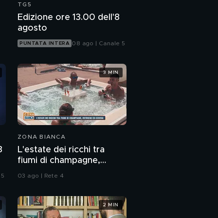
TG5
Edizione ore 13.00 dell'8
agosto
08 ago | Canale 5
PUNTATA INTERA
3 MIN
ZONA BIANCA
8
L'estate dei ricchi tra
fiumi di champagne,
ostriche ed eccessi
 5
03 ago | Rete 4
2 MIN