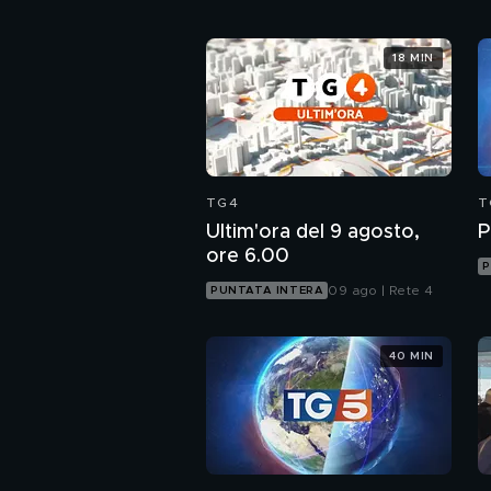
18 MIN
TG4
T
Ultim'ora del 9 agosto,
P
ore 6.00
P
09 ago | Rete 4
PUNTATA INTERA
40 MIN