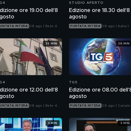
G4
STUDIO APERTO
dizione ore 19.00 dell'8
Edizione ore 18.30 dell'8
gosto
agosto
08 ago | Rete 4
08 ago | Italia 1
UNTATA INTERA
PUNTATA INTERA
25 MIN
38 MIN
G4
TG5
dizione ore 12.00 dell'8
Edizione ore 08.00 dell'
gosto
agosto
08 ago | Rete 4
08 ago | Canale
UNTATA INTERA
PUNTATA INTERA
3 MIN
3 MIN