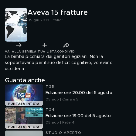
Aveva 15 fratture
05 giu 2019 | Italia 1
VAI ALLA SERIE
LA TUA LISTA
CONDIVIDI
La bimba picchiata dai genitori egiziani. Non la
sopportavano per il suo deficit cognitivo, volevano
ucciderla
Guarda anche
TG5
Edizione ore 20.00 del 5 agosto
05 ago | Canale 5
PUNTATA INTERA
TG4
Edizione ore 19.00 del 5 agosto
05 ago | Rete 4
PUNTATA INTERA
STUDIO APERTO