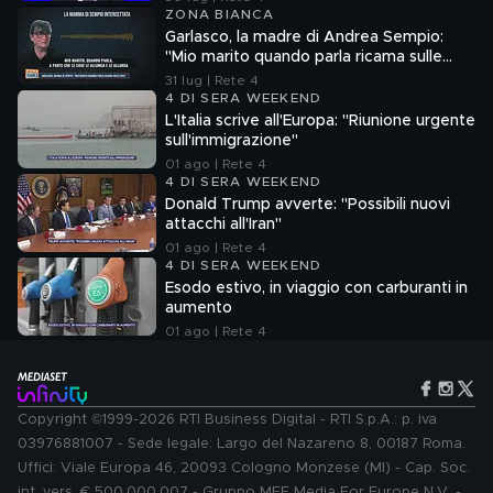
ZONA BIANCA
Garlasco, la madre di Andrea Sempio:
"Mio marito quando parla ricama sulle
cose"
31 lug | Rete 4
4 DI SERA WEEKEND
L'Italia scrive all'Europa: "Riunione urgente
sull'immigrazione"
01 ago | Rete 4
4 DI SERA WEEKEND
Donald Trump avverte: "Possibili nuovi
attacchi all'Iran"
01 ago | Rete 4
4 DI SERA WEEKEND
Esodo estivo, in viaggio con carburanti in
aumento
01 ago | Rete 4
Copyright ©1999-2026 RTI Business Digital - RTI S.p.A.: p. iva
03976881007 - Sede legale: Largo del Nazareno 8, 00187 Roma.
Uffici: Viale Europa 46, 20093 Cologno Monzese (MI) - Cap. Soc.
int. vers. € 500.000.007 - Gruppo MFE Media For Europe N.V. -