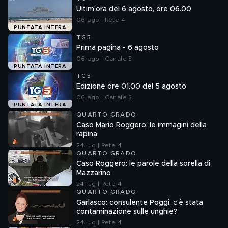
Ultim'ora del 6 agosto, ore 06.00
06 ago | Rete 4
PUNTATA INTERA
TG5
Prima pagina - 6 agosto
06 ago | Canale 5
PUNTATA INTERA
TG5
Edizione ore 01.00 del 5 agosto
06 ago | Canale 5
PUNTATA INTERA
QUARTO GRADO
Caso Mario Roggero: le immagini della
rapina
24 lug | Rete 4
QUARTO GRADO
Caso Roggero: le parole della sorella di
Mazzarino
24 lug | Rete 4
QUARTO GRADO
Garlasco: consulente Poggi, c'è stata
contaminazione sulle unghie?
24 lug | Rete 4