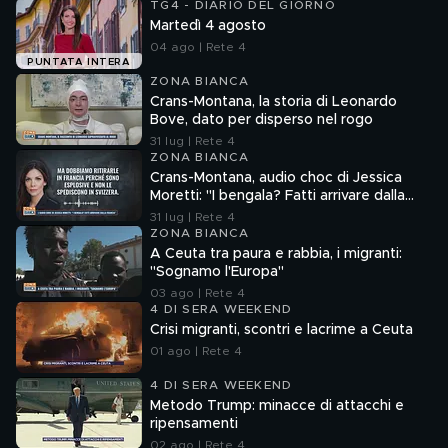
TG4 - DIARIO DEL GIORNO
Martedì 4 agosto
04 ago | Rete 4
PUNTATA INTERA
ZONA BIANCA
Crans-Montana, la storia di Leonardo
Bove, dato per disperso nel rogo
31 lug | Rete 4
ZONA BIANCA
Crans-Montana, audio choc di Jessica
Moretti: "I bengala? Fatti arrivare dalla
Francia"
31 lug | Rete 4
ZONA BIANCA
A Ceuta tra paura e rabbia, i migranti:
"Sognamo l'Europa"
03 ago | Rete 4
4 DI SERA WEEKEND
Crisi migranti, scontri e lacrime a Ceuta
01 ago | Rete 4
4 DI SERA WEEKEND
Metodo Trump: minacce di attacchi e
ripensamenti
02 ago | Rete 4