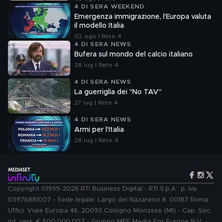
4 DI SERA WEEKEND
Emergenza immigrazione, l'Europa valuta
il modello Italia
02 ago | Rete 4
4 DI SERA NEWS
Bufera sul mondo del calcio italiano
28 lug | Rete 4
4 DI SERA NEWS
La guerriglia dei "No TAV"
27 lug | Rete 4
4 DI SERA NEWS
Armi per l'Italia
28 lug | Rete 4
Copyright ©1999-2026 RTI Business Digital - RTI S.p.A.: p. iva
03976881007 - Sede legale: Largo del Nazareno 8, 00187 Roma.
Uffici: Viale Europa 46, 20093 Cologno Monzese (MI) - Cap. Soc.
int. vers. € 500.000.007 - Gruppo MFE Media For Europe N.V. -