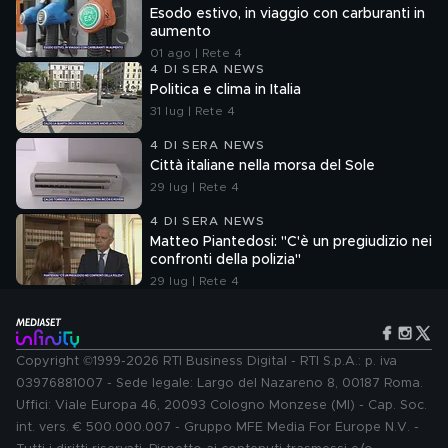
Esodo estivo, in viaggio con carburanti in
aumento
01 ago | Rete 4
4 DI SERA NEWS
Politica e clima in Italia
31 lug | Rete 4
4 DI SERA NEWS
Città italiane nella morsa del Sole
29 lug | Rete 4
4 DI SERA NEWS
Matteo Piantedosi: "C'è un pregiudizio nei
confronti della polizia"
29 lug | Rete 4
Copyright ©1999-2026 RTI Business Digital - RTI S.p.A.: p. iva
03976881007 - Sede legale: Largo del Nazareno 8, 00187 Roma.
Uffici: Viale Europa 46, 20093 Cologno Monzese (MI) - Cap. Soc.
int. vers. € 500.000.007 - Gruppo MFE Media For Europe N.V. -