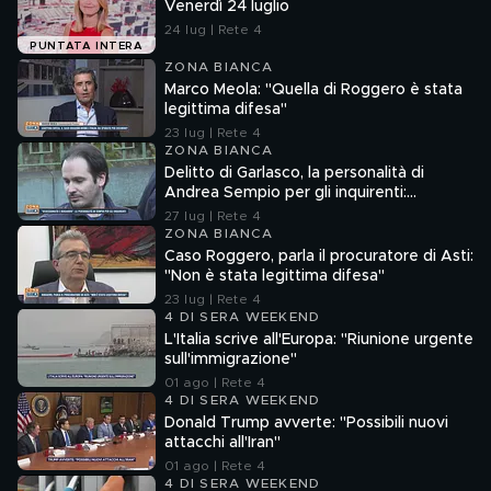
Venerdì 24 luglio
24 lug | Rete 4
PUNTATA INTERA
ZONA BIANCA
Marco Meola: "Quella di Roggero è stata
legittima difesa"
23 lug | Rete 4
ZONA BIANCA
Delitto di Garlasco, la personalità di
Andrea Sempio per gli inquirenti:
"Ossessionato e bugiardo"
27 lug | Rete 4
ZONA BIANCA
Caso Roggero, parla il procuratore di Asti:
"Non è stata legittima difesa"
23 lug | Rete 4
4 DI SERA WEEKEND
L'Italia scrive all'Europa: "Riunione urgente
sull'immigrazione"
01 ago | Rete 4
4 DI SERA WEEKEND
Donald Trump avverte: "Possibili nuovi
attacchi all'Iran"
01 ago | Rete 4
4 DI SERA WEEKEND