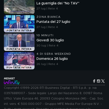
La guerriglia dei "No TAV"
27 lug | Rete 4
ZONA BIANCA
Puntata del 27 luglio
27 lug | Rete 4
PUNTATA INTERA
10 MINUTI
Giovedì 30 luglio
30 lug | Rete 4
PUNTATA INTERA
4 DI SERA WEEKEND
Domenica 26 luglio
26 lug | Rete 4
PUNTATA INTERA
Copyright ©1999-2026 RTI Business Digital - RTI S.p.A.: p. iva
03976881007 - Sede legale: Largo del Nazareno 8, 00187 Roma.
Uffici: Viale Europa 46, 20093 Cologno Monzese (MI) - Cap. Soc.
int. vers. € 500.000.007 - Gruppo MFE Media For Europe N.V. -