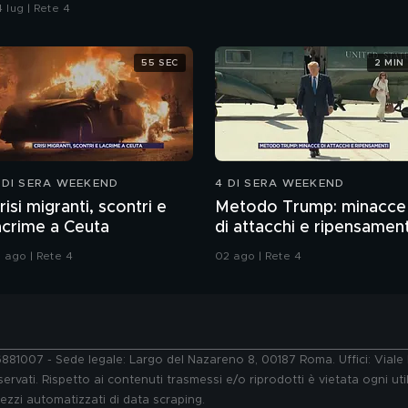
ontaminazione sulle
 lug | Rete 4
nghie?
55 SEC
2 MIN
 DI SERA WEEKEND
4 DI SERA WEEKEND
risi migranti, scontri e
Metodo Trump: minacce
acrime a Ceuta
di attacchi e ripensament
1 ago | Rete 4
02 ago | Rete 4
76881007 - Sede legale: Largo del Nazareno 8, 00187 Roma. Uffici: Vial
ervati. Rispetto ai contenuti trasmessi e/o riprodotti è vietata ogni uti
 mezzi automatizzati di data scraping.