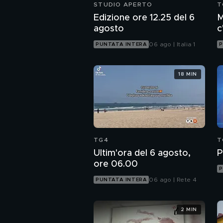
STUDIO APERTO
T
Edizione ore 12.25 del 6
M
agosto
c
c
06 ago | Italia 1
PUNTATA INTERA
P
18 MIN
TG4
T
Ultim'ora del 6 agosto,
P
ore 06.00
P
06 ago | Rete 4
PUNTATA INTERA
2 MIN