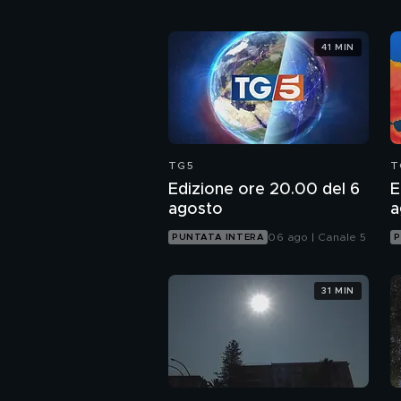
41 MIN
TG5
T
Edizione ore 20.00 del 6
E
agosto
a
06 ago | Canale 5
PUNTATA INTERA
P
31 MIN