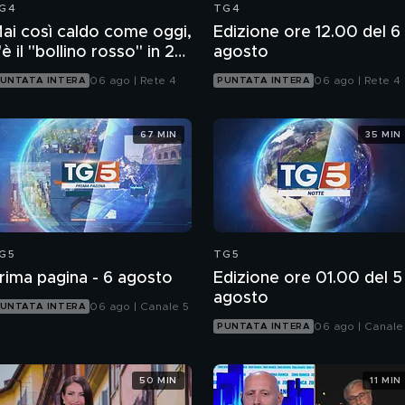
G4
TG4
ai così caldo come oggi,
Edizione ore 12.00 del 6
'è il "bollino rosso" in 27
agosto
ittà
06 ago | Rete 4
06 ago | Rete 4
UNTATA INTERA
PUNTATA INTERA
67 MIN
35 MIN
G5
TG5
rima pagina - 6 agosto
Edizione ore 01.00 del 5
agosto
06 ago | Canale 5
UNTATA INTERA
06 ago | Canale
PUNTATA INTERA
50 MIN
11 MIN