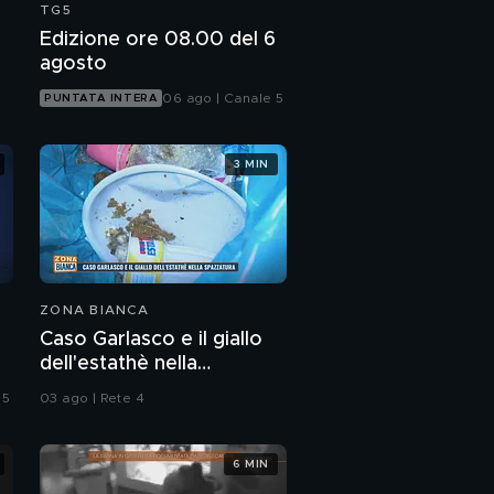
TG5
Edizione ore 08.00 del 6
agosto
06 ago | Canale 5
PUNTATA INTERA
3 MIN
ZONA BIANCA
Caso Garlasco e il giallo
dell'estathè nella
spazzatura
 5
03 ago | Rete 4
6 MIN