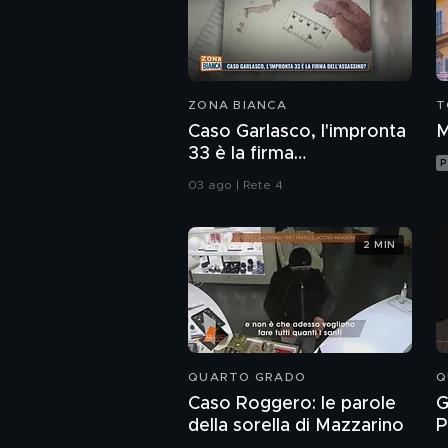
ZONA BIANCA
T
Caso Garlasco, l'impronta
M
33 è la firma
P
dell'assassino?
03 ago | Rete 4
2 MIN
QUARTO GRADO
Q
Caso Roggero: le parole
G
della sorella di Mazzarino
P