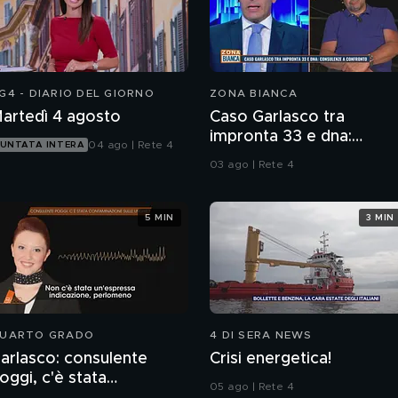
G4 - DIARIO DEL GIORNO
ZONA BIANCA
artedì 4 agosto
Caso Garlasco tra
impronta 33 e dna:
04 ago | Rete 4
UNTATA INTERA
consulenze a confronto
03 ago | Rete 4
5 MIN
3 MIN
UARTO GRADO
4 DI SERA NEWS
arlasco: consulente
Crisi energetica!
oggi, c'è stata
05 ago | Rete 4