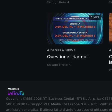
c
24 lug | Rete 4
24
u
3 MIN
4 DI SERA NEWS
4
Questione "riarmo"
C
l
05 ago | Rete 4
0
Copyright ©1999-2026 RTI Business Digital - RTI S.p.A.: p. iva 039
500.000.007 - Gruppo MFE Media For Europe N.V. - Tutti i diritti ris
artificiale generativa. È altresì fatto divieto espresso di utilizzare