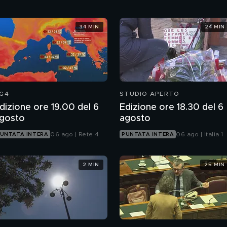
34 MIN
24 MIN
G4
STUDIO APERTO
dizione ore 19.00 del 6
Edizione ore 18.30 del 6
gosto
agosto
06 ago | Rete 4
06 ago | Italia 1
UNTATA INTERA
PUNTATA INTERA
2 MIN
25 MIN