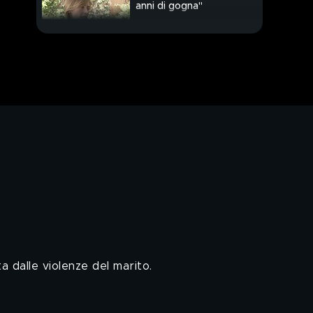
anni di gogna"
PROSSIMO VIDEO
Troppi sbarchi, turismo
a rischio
Assange può essere
estradato
Usa e sanzioni,
l'attacco di Putin
 dalle violenze del marito.