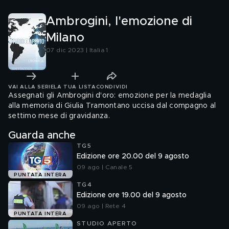
Ambrogini, l'emozione di
Milano
07 dic 2023 | Italia 1
VAI ALLA SERIE
LA TUA LISTA
CONDIVIDI
Assegnati gli Ambrogini d'oro: emozione per la medaglia
alla memoria di Giulia Tramontano uccisa dal compagno al
settimo mese di gravidanza.
Guarda anche
TG5
Edizione ore 20.00 del 9 agosto
09 ago | Canale 5
PUNTATA INTERA
TG4
Edizione ore 19.00 del 9 agosto
09 ago | Rete 4
PUNTATA INTERA
STUDIO APERTO