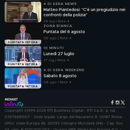
4 DI SERA NEWS
Matteo Piantedosi: "C'è un pregiudizio nei
confronti della polizia"
29 lug | Rete 4
ZONA BIANCA
Puntata del 6 agosto
06 ago | Rete 4
PUNTATA INTERA
10 MINUTI
Lunedì 27 luglio
27 lug | Rete 4
PUNTATA INTERA
4 DI SERA WEEKEND
Sabato 8 agosto
08 ago | Rete 4
PUNTATA INTERA
Copyright ©1999-2026 RTI Business Digital - RTI S.p.A.: p. iva
03976881007 - Sede legale: Largo del Nazareno 8, 00187 Roma.
Uffici: Viale Europa 46, 20093 Cologno Monzese (MI) - Cap. Soc.
int. vers. € 500.000.007 - Gruppo MFE Media For Europe N.V. -