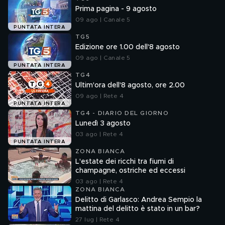
Prima pagina - 9 agosto
09 ago | Canale 5
PUNTATA INTERA
TG5
Edizione ore 1.00 dell'8 agosto
09 ago | Canale 5
PUNTATA INTERA
TG4
Ultim'ora dell'8 agosto, ore 2.00
09 ago | Rete 4
PUNTATA INTERA
TG4 - DIARIO DEL GIORNO
Lunedì 3 agosto
03 ago | Rete 4
PUNTATA INTERA
ZONA BIANCA
L'estate dei ricchi tra fiumi di
champagne, ostriche ed eccessi
03 ago | Rete 4
ZONA BIANCA
Delitto di Garlasco: Andrea Sempio la
mattina del delitto è stato in un bar?
27 lug | Rete 4