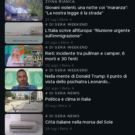
ZONA BIANCA
Giovani violenti, una notte coi "maranza":
"La nostra legge è la strada"
27 lug | Rete 4
4 DI SERA WEEKEND
L'Italia scrive all'Europa: "Riunione urgente
sull'immigrazione"
01 ago | Rete 4
4 DI SERA WEEKEND
Rieti: incidente tra pullman e camper, 6
morti e 30 feriti
02 ago | Rete 4
4 DI SERA WEEKEND
Nella mente di Donald Trump: il punto di
vista dello psichiatra Leonardo
Mendolicchio
02 ago | Rete 4
4 DI SERA NEWS
Politica e clima in Italia
31 lug | Rete 4
4 DI SERA NEWS
Città italiane nella morsa del Sole
29 lug | Rete 4