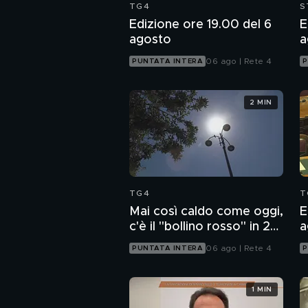
TG4
S
Edizione ore 19.00 del 6
E
agosto
a
06 ago | Rete 4
PUNTATA INTERA
P
2 MIN
TG4
T
Mai così caldo come oggi,
E
c'è il "bollino rosso" in 27
a
città
06 ago | Rete 4
PUNTATA INTERA
P
1 MIN