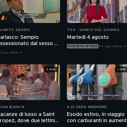
UARTO GRADO
TG4 - DIARIO DEL GIORNO
arlasco: Sempio
Martedì 4 agosto
ssessionato dal sesso o
04 ago | Rete 4
PUNTATA INTERA
agazzo rispettoso?
 lug | Rete 4
4 MIN
1 MIN
ONA BIANCA
4 DI SERA WEEKEND
acanze di lusso a Saint
Esodo estivo, in viaggio
ropez, dove due lettini
con carburanti in aumen