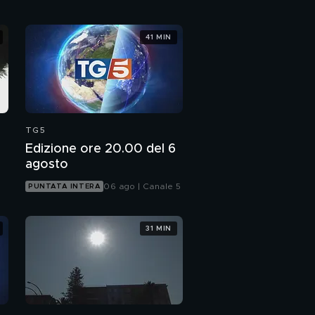
41 MIN
TG5
Edizione ore 20.00 del 6
agosto
06 ago | Canale 5
PUNTATA INTERA
31 MIN