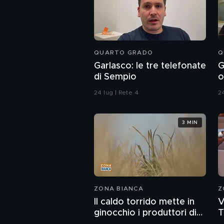
QUARTO GRADO
Q
Garlasco: le tre telefonate
G
di Sempio
o
r
24 lug | Rete 4
24
3 MIN
ZONA BIANCA
Z
Il caldo torrido mette in
V
ginocchio i produttori di
T