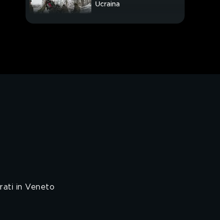
Ucraina
"I sardi vogliono il
cambiamento"
rati in Veneto