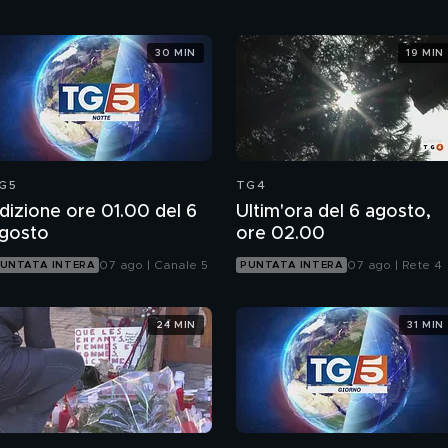
30 MIN
19 MIN
G5
TG4
dizione ore 01.00 del 6
Ultim'ora del 6 agosto,
gosto
ore 02.00
07 ago | Canale 5
07 ago | Rete 4
UNTATA INTERA
PUNTATA INTERA
24 MIN
31 MIN