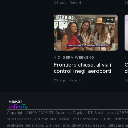
riso
c
06 ago | Rete 4
28
g
1 MIN
4 DI SERA WEEKEND
4
Frontiere chiuse, al via i
C
controlli negli aeroporti
d
02 ago | Rete 4
29
Copyright ©1999-2026 RTI Business Digital - RTI S.p.A.: p. iva 039
500.000.007 - Gruppo MFE Media For Europe N.V. - Tutti i diritti ris
artificiale generativa. È altresì fatto divieto espresso di utilizzare