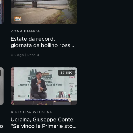
ZONA BIANCA
Estate da record,
giornata da bollino rosso
in 27 città
06 ago | Rete 4
37 SEC
4 DI SERA WEEKEND
Ucraina, Giuseppe Conte:
to
"Se vinco le Primarie stop