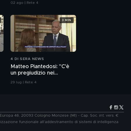
alle armi"
02 ago | Rete 4
3 MIN
4 DI SERA NEWS
Matteo Piantedosi: "C'è
un pregiudizio nei
confronti della polizia"
29 lug | Rete 4
e Europa 46, 20093 Cologno Monzese (MI) - Cap. Soc. int. vers. €
lizzazione funzionale all'addestramento di sistemi di intelligenza