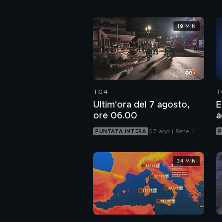
19 MIN
TG4
T
Ultim'ora del 7 agosto,
E
ore 06.00
a
07 ago | Rete 4
PUNTATA INTERA
P
34 MIN