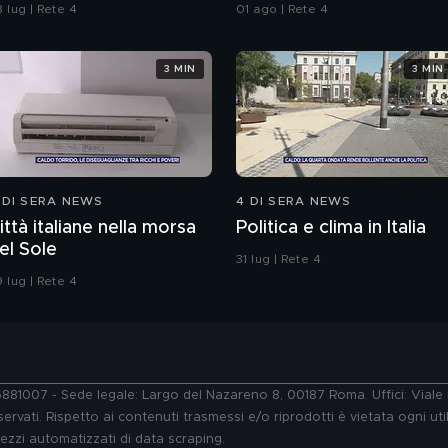
ostano 800 euro al
 lug | Rete 4
01 ago | Rete 4
iorno
3 MIN
3 MIN
 DI SERA NEWS
4 DI SERA NEWS
ittà italiane nella morsa
Politica e clima in Italia
el Sole
31 lug | Rete 4
 lug | Rete 4
76881007 - Sede legale: Largo del Nazareno 8, 00187 Roma. Uffici: Vial
ervati. Rispetto ai contenuti trasmessi e/o riprodotti è vietata ogni uti
 mezzi automatizzati di data scraping.