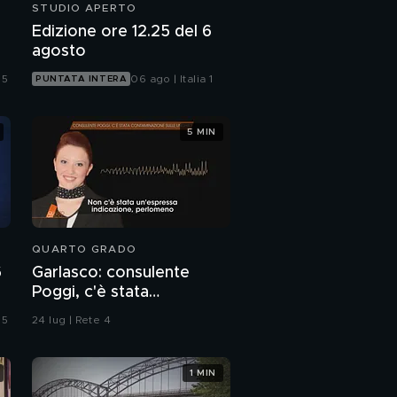
STUDIO APERTO
Edizione ore 12.25 del 6
agosto
 5
06 ago | Italia 1
PUNTATA INTERA
5 MIN
QUARTO GRADO
6
Garlasco: consulente
Poggi, c'è stata
contaminazione sulle
 5
24 lug | Rete 4
unghie?
1 MIN