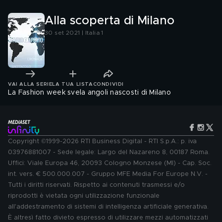
Alla scoperta di Milano
30 set 2021 | Italia 1
VAI ALLA SERIE
LA TUA LISTA
CONDIVIDI
La Fashion week svela angoli nascosti di Milano
Copyright ©1999-2026 RTI Business Digital - RTI S.p.A.: p. iva
03976881007 - Sede legale: Largo del Nazareno 8, 00187 Roma.
Uffici: Viale Europa 46, 20093 Cologno Monzese (MI) - Cap. Soc.
int. vers. € 500.000.007 - Gruppo MFE Media For Europe N.V. -
Tutti i diritti riservati. Rispetto ai contenuti trasmessi e/o
riprodotti è vietata ogni utilizzazione funzionale
all'addestramento di sistemi di intelligenza artificiale generativa.
È altresì fatto divieto espresso di utilizzare mezzi automatizzati