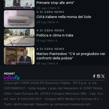
Primarie stop alle armi"
02 ago | Rete 4
4 DI SERA NEWS
Città italiane nella morsa del Sole
29 lug | Rete 4
4 DI SERA NEWS
Politica e clima in Italia
31 lug | Rete 4
4 DI SERA NEWS
Matteo Piantedosi: "C'è un pregiudizio nei
confronti della polizia"
29 lug | Rete 4
Copyright ©1999-2026 RTI Business Digital - RTI S.p.A.: p. iva
03976881007 - Sede legale: Largo del Nazareno 8, 00187 Roma.
Uffici: Viale Europa 46, 20093 Cologno Monzese (MI) - Cap. Soc.
int. vers. € 500.000.007 - Gruppo MFE Media For Europe N.V. -
Tutti i diritti riservati. Rispetto ai contenuti trasmessi e/o